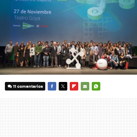
11 comentarios
FACEBOOK
TWITTER
FLIPBOARD
E-
WHATSAPP
MAIL