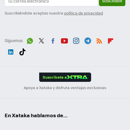
SUSCRIBIR
Suscribiéndote aceptas nuestra
política de privacidad
Síguenos
Wh
Twit
Fac
You
Inst
Tele
RSS
Flip
ats
ter
ebo
tub
agr
gra
boa
Link
Tikt
App
ok
e
am
m
rd
edI
ok
Suscríbete a
n
Apoya a Xataka y disfruta ventajas exclusivas
En Xataka hablamos de...