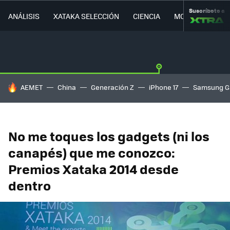
Suscríbete a
ANÁLISIS
XATAKA SELECCIÓN
CIENCIA
MOVILIDAD
HOY SE HABLA DE
AEMET
China
Generación Z
iPhone 17
Samsung G
No me toques los gadgets (ni los
canapés) que me conozco:
Premios Xataka 2014 desde
dentro