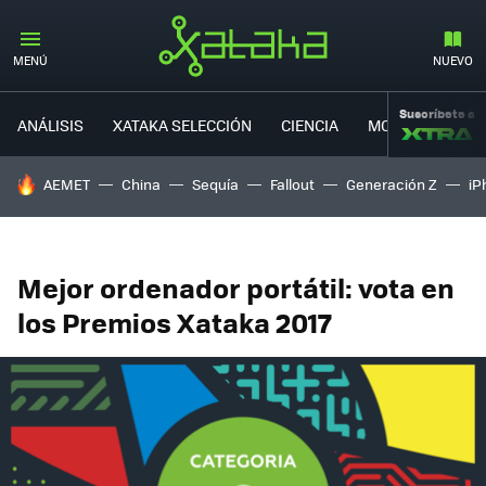
MENÚ
NUEVO
Suscríbete a
ANÁLISIS
XATAKA SELECCIÓN
CIENCIA
MOVILIDAD
HOY SE HABLA DE
AEMET
China
Sequía
Fallout
Generación Z
iP
Mejor ordenador portátil: vota en
los Premios Xataka 2017