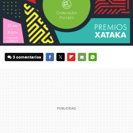
3 comentarios
FACEBOOK
TWITTER
FLIPBOARD
E-
WHATSAPP
MAIL