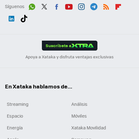
Síguenos
Wh
Twit
Fac
You
Inst
Tele
RSS
Flip
ats
ter
ebo
tub
agr
gra
boa
Link
Tikt
App
ok
e
am
m
rd
edI
ok
Suscríbete a
n
Apoya a Xataka y disfruta ventajas exclusivas
En Xataka hablamos de...
Streaming
Análisis
Espacio
Móviles
Energía
Xataka Movilidad