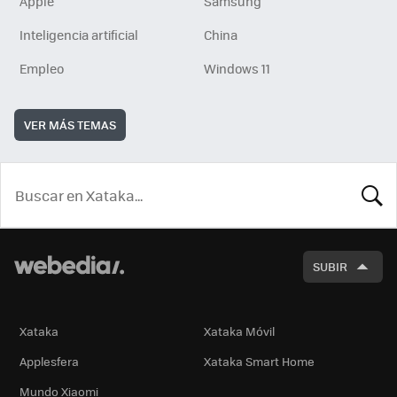
Apple
Samsung
Inteligencia artificial
China
Empleo
Windows 11
VER MÁS TEMAS
BUSCA
SUBIR
Xataka
Xataka Móvil
Applesfera
Xataka Smart Home
Mundo Xiaomi