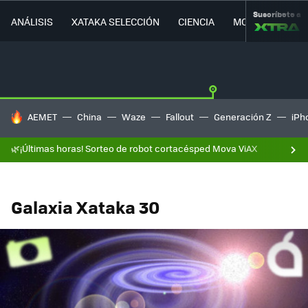
Suscríbete a
ANÁLISIS
XATAKA SELECCIÓN
CIENCIA
MOVILIDAD
HOY SE HABLA DE
AEMET
China
Waze
Fallout
Generación Z
iPh
🌿¡Últimas horas! Sorteo de robot cortacésped Mova ViAX
Galaxia Xataka 30