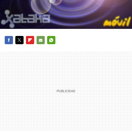
FACEBOOK
TWITTER
FLIPBOARD
E-
WHATSAPP
MAIL