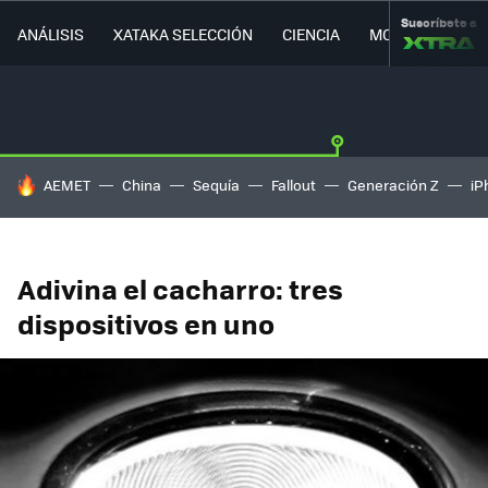
Suscríbete a
ANÁLISIS
XATAKA SELECCIÓN
CIENCIA
MOVILIDAD
HOY SE HABLA DE
AEMET
China
Sequía
Fallout
Generación Z
iP
Adivina el cacharro: tres
dispositivos en uno