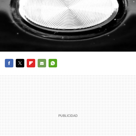
FACEBOOK
TWITTER
FLIPBOARD
E-
WHATSAPP
MAIL