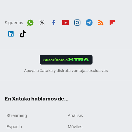
Síguenos
Wh
Twit
Fac
You
Inst
Tele
RSS
Flip
ats
ter
ebo
tub
agr
gra
boa
Link
Tikt
App
ok
e
am
m
rd
edI
ok
Suscríbete a
n
Apoya a Xataka y disfruta ventajas exclusivas
En Xataka hablamos de...
Streaming
Análisis
Espacio
Móviles