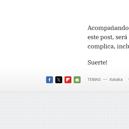
Acompañando a 
este post, ser
complica, incl
Suerte!
TEMAS
Xataka
FACEBOOK
TWITTER
FLIPBOARD
E-
MAIL