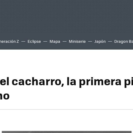
neración Z
Eclipse
Mapa
Miniserie
Japón
Dragon Ba
el cacharro, la primera p
no