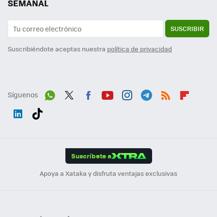
SEMANAL
SUSCRIBIR
Suscribiéndote aceptas nuestra
política de privacidad
Síguenos
Wh
Twit
Fac
You
Inst
Tele
RSS
Flip
ats
ter
ebo
tub
agr
gra
boa
Link
Tikt
App
ok
e
am
m
rd
edI
ok
Suscríbete a
n
Apoya a Xataka y disfruta ventajas exclusivas