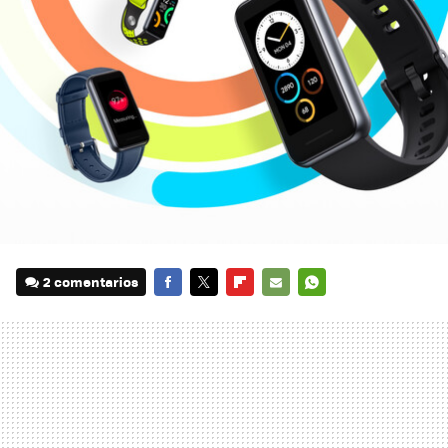
2 comentarios
FACEBOOK
TWITTER
FLIPBOARD
E-
WHATSAPP
MAIL