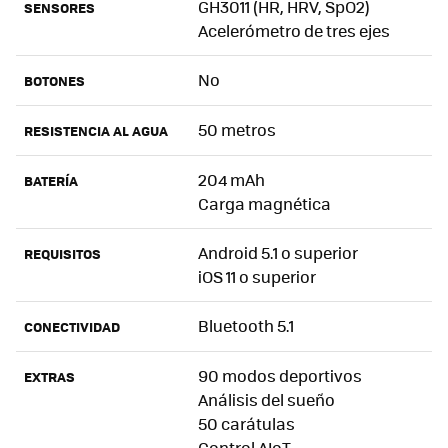
GH3011 (HR, HRV, SpO2)
SENSORES
Acelerómetro de tres ejes
No
BOTONES
50 metros
RESISTENCIA AL AGUA
204 mAh
BATERÍA
Carga magnética
Android 5.1 o superior
REQUISITOS
iOS 11 o superior
Bluetooth 5.1
CONECTIVIDAD
90 modos deportivos
EXTRAS
Análisis del sueño
50 carátulas
Control AIoT