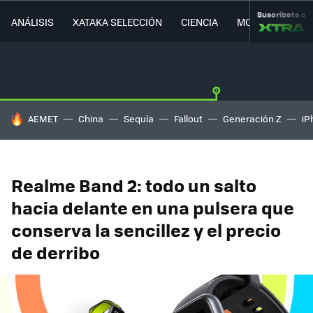
Suscríbete a
ANÁLISIS
XATAKA SELECCIÓN
CIENCIA
MOVILIDAD
HOY SE HABLA DE
AEMET
China
Sequía
Fallout
Generación Z
iP
Realme Band 2: todo un salto
hacia delante en una pulsera que
conserva la sencillez y el precio
de derribo