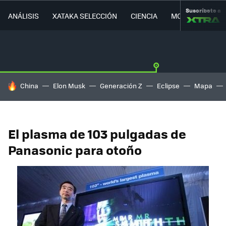
Suscríbete a
ANÁLISIS
XATAKA SELECCIÓN
CIENCIA
MOVILIDAD
HOY SE HABLA DE
China
Elon Musk
Generación Z
Eclipse
Mapa
El plasma de 103 pulgadas de
Panasonic para otoño