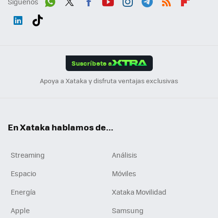
Síguenos
Wh
Twit
Fac
You
Inst
Tele
RSS
Flip
ats
ter
ebo
tub
agr
gra
boa
Link
Tikt
App
ok
e
am
m
rd
edI
ok
Suscríbete a
n
Apoya a Xataka y disfruta ventajas exclusivas
En Xataka hablamos de...
Streaming
Análisis
Espacio
Móviles
Energía
Xataka Movilidad
Apple
Samsung