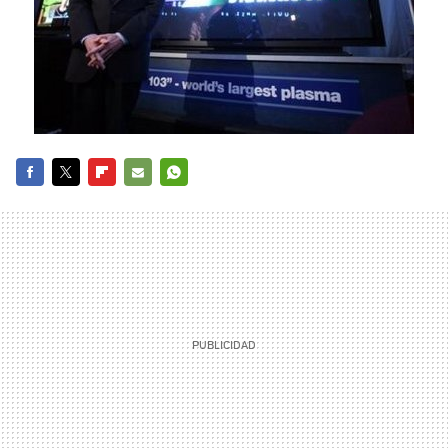
FACEBOOK
TWITTER
FLIPBOARD
E-
WHATSAPP
MAIL