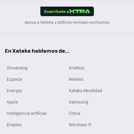
App
ok
e
am
m
rd
edI
ok
Suscríbete a
n
Apoya a Xataka y disfruta ventajas exclusivas
En Xataka hablamos de...
Streaming
Análisis
Espacio
Móviles
Energía
Xataka Movilidad
Apple
Samsung
Inteligencia artificial
China
Empleo
Windows 11