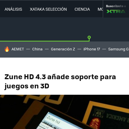
Suscríbete a
ANÁLISIS
XATAKA SELECCIÓN
CIENCIA
MOVILIDAD
HOY SE HABLA DE
AEMET
China
Generación Z
iPhone 17
Samsung G
Zune HD 4.3 añade soporte para
juegos en 3D