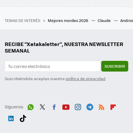
TEMAS DE INTERÉS
Mejores moviles 2026
Claude
Androi
RECIBE "Xatakaletter", NUESTRA NEWSLETTER
SEMANAL
SUSCRIBIR
Suscribiéndote aceptas nuestra
política de privacidad
Síguenos
Wh
Twit
Fac
You
Inst
Tele
RSS
Flip
ats
ter
ebo
tub
agr
gra
boa
Link
Tikt