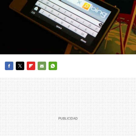
FACEBOOK
TWITTER
FLIPBOARD
E-
WHATSAPP
MAIL