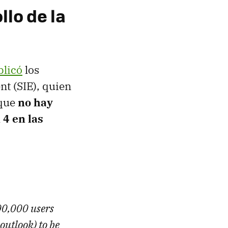
llo de la
blicó
los
t (SIE), quien
 que
no hay
 4 en las
00,000 users
 outlook) to be