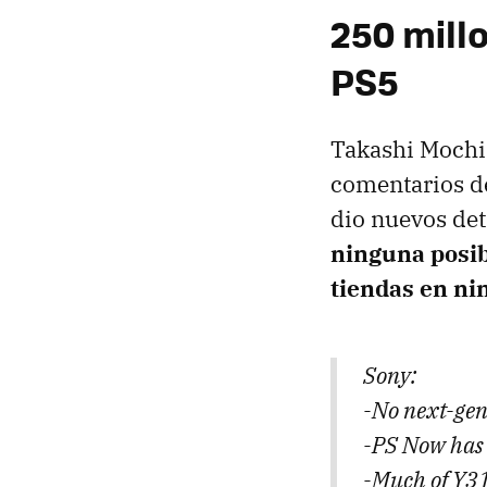
250 millo
PS5
Takashi Mochiz
comentarios de
dio nuevos det
ninguna posibi
tiendas en ni
Sony:
-No next-gen
-PS Now has 
-Much of Y31.