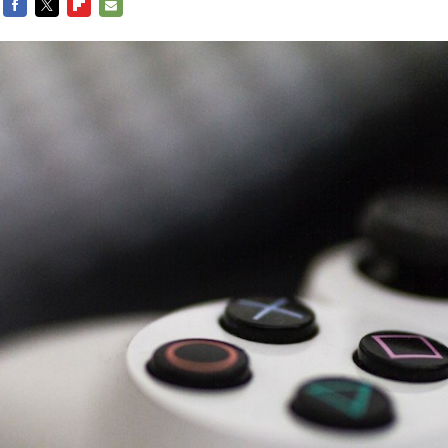
FACEBOOK
TWITTER
FLIPBOARD
E-
MAIL