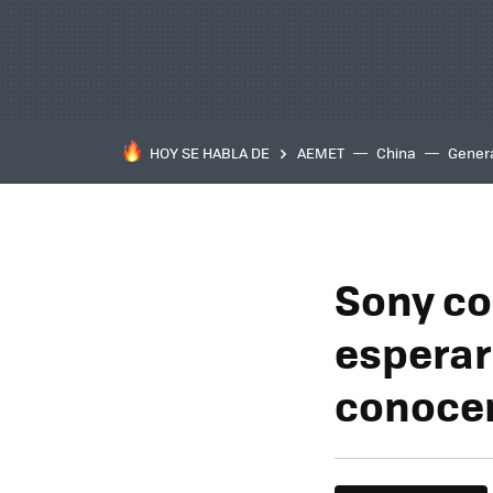
HOY SE HABLA DE
AEMET
China
Gener
Sony co
esperar
conocer