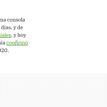
ima consola
días, y de
iales
, y hoy
ñía
confirmó
020.