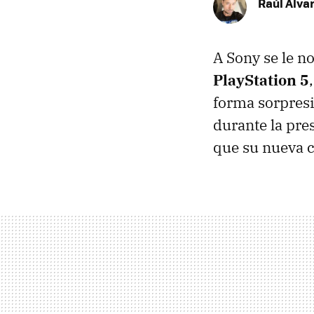
Raúl Álva
A Sony se le n
PlayStation 5
forma sorpres
durante la pre
que su nueva c