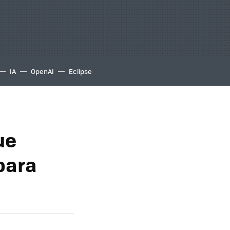
IA
OpenAI
Eclipse
ue
para