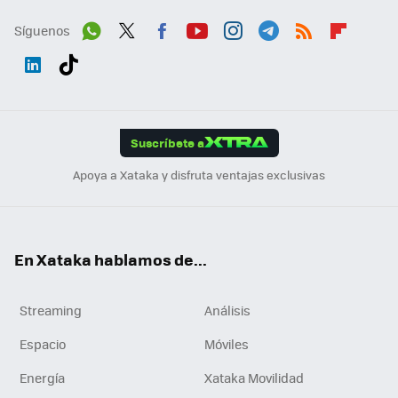
Síguenos
Wh
Twit
Fac
You
Inst
Tele
RSS
Flip
ats
ter
ebo
tub
agr
gra
boa
Link
Tikt
App
ok
e
am
m
rd
edI
ok
Suscríbete a
n
Apoya a Xataka y disfruta ventajas exclusivas
En Xataka hablamos de...
Streaming
Análisis
Espacio
Móviles
Energía
Xataka Movilidad