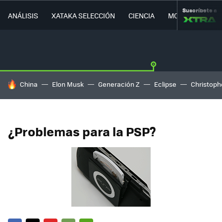
Suscríbete a
ANÁLISIS
XATAKA SELECCIÓN
CIENCIA
MOVILIDAD
HOY SE HABLA DE
China
Elon Musk
Generación Z
Eclipse
Christoph
¿Problemas para la PSP?