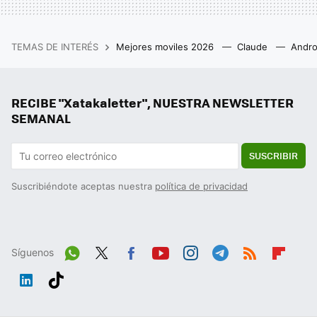
TEMAS DE INTERÉS
Mejores moviles 2026
Claude
Andro
RECIBE "Xatakaletter", NUESTRA NEWSLETTER
SEMANAL
SUSCRIBIR
Suscribiéndote aceptas nuestra
política de privacidad
Síguenos
Wh
Twit
Fac
You
Inst
Tele
RSS
Flip
ats
ter
ebo
tub
agr
gra
boa
Link
Tikt