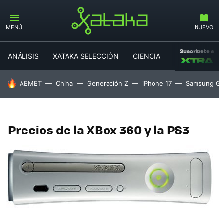
MENÚ
NUEVO
Suscríbete a
ANÁLISIS
XATAKA SELECCIÓN
CIENCIA
MOVILIDAD
HOY SE HABLA DE
AEMET
China
Generación Z
iPhone 17
Samsung G
Precios de la XBox 360 y la PS3