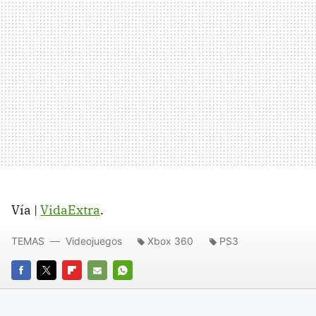
Vía |
VidaExtra
.
TEMAS
Videojuegos
Xbox 360
PS3
FACEBOOK
TWITTER
FLIPBOARD
E-
WHATSAPP
MAIL