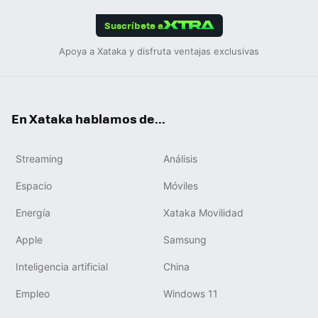
App
ok
e
am
m
rd
edIn
ok
Suscríbete a
Apoya a Xataka y disfruta ventajas exclusivas
En Xataka hablamos de...
Streaming
Análisis
Espacio
Móviles
Energía
Xataka Movilidad
Apple
Samsung
Inteligencia artificial
China
Empleo
Windows 11