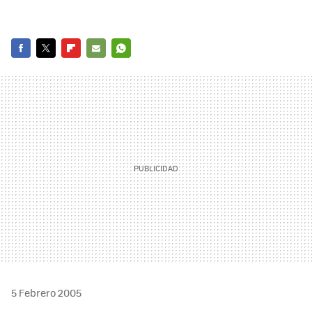
FACEBOOK
TWITTER
FLIPBOARD
E-
WHATSAPP
MAIL
5 Febrero 2005