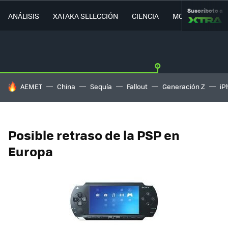
Suscríbete a
ANÁLISIS
XATAKA SELECCIÓN
CIENCIA
MOVILIDAD
HOY SE HABLA DE
AEMET
China
Sequía
Fallout
Generación Z
iP
Posible retraso de la PSP en
Europa