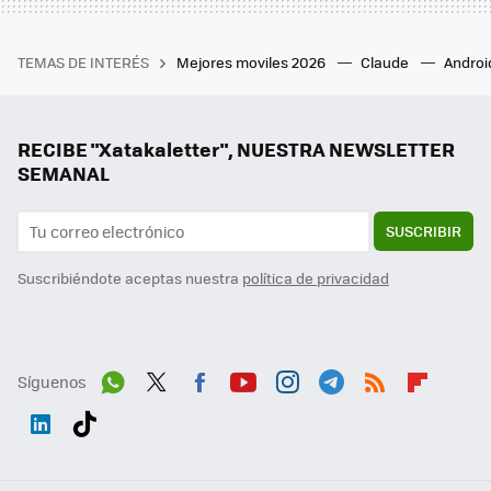
TEMAS DE INTERÉS
Mejores moviles 2026
Claude
Androi
RECIBE "Xatakaletter", NUESTRA NEWSLETTER
SEMANAL
SUSCRIBIR
Suscribiéndote aceptas nuestra
política de privacidad
Síguenos
Wh
Twit
Fac
You
Inst
Tele
RSS
Flip
ats
ter
ebo
tub
agr
gra
boa
Link
Tikt
App
ok
e
am
m
rd
edI
ok