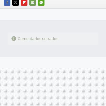
FACEBOOK
TWITTER
FLIPBOARD
E-
WHATSAPP
MAIL
Comentarios cerrados