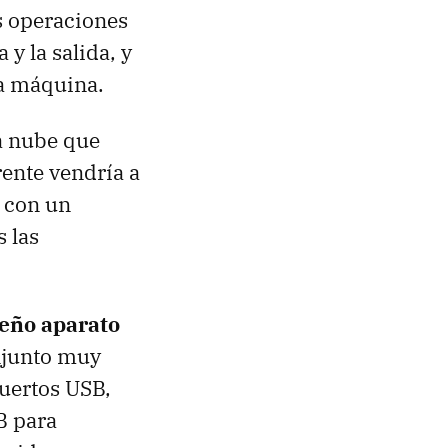
s operaciones
y la salida, y
ra máquina.
a nube que
rente vendría a
o con un
 las
eño aparato
njunto muy
puertos
USB
,
B para