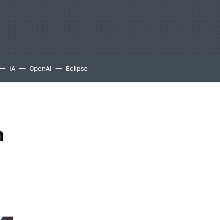
IA
OpenAI
Eclipse
n