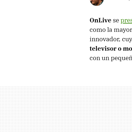
OnLive
se
pre
como la mayor 
innovador, cu
televisor o m
con un pequeñ