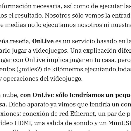
nformación necesaria, así como de ejecutar la
s el resultado. Nosotros sólo vemos la entrada 
re medias no lo ejecutamos nosotros ni nuest
eña reseña,
OnLive
es un servicio basado en l
ario jugar a videojuegos. Una explicación dife
ugar con OnLive implica jugar en tu casa, per
entos (¿miles?) de kilómetros ejecutando todas
y operaciones del videojuego.
a nube,
con OnLive sólo tendríamos un pequ
sa
. Dicho aparato ya vimos que tendría un co
xiones: conexión de red Ethernet, un par de 
vídeo
HDMI
, una salida de sonido y un MiniUS