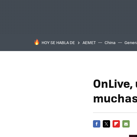
HOY SE HABLA DE
AEMET
China
Gener
OnLive,
muchas 
FACEBOOK
TWITTER
FLIPBOARD
E-