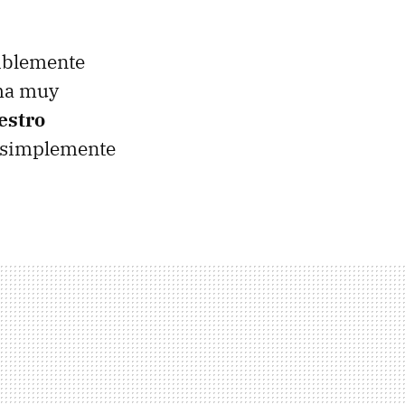
siblemente
ema muy
estro
 simplemente