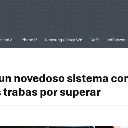
ación Z
iPhone 17
Samsung Galaxy S26
Café
Jeff Bezos
 un novedoso sistema co
trabas por superar