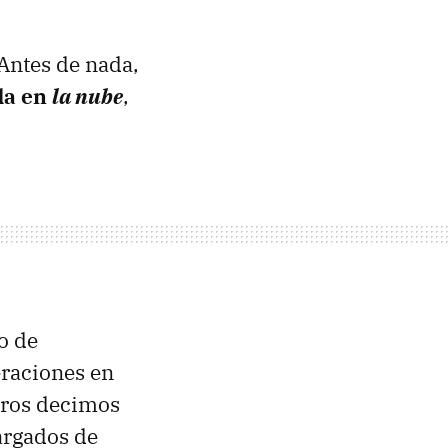
 Antes de nada,
da en
la nube
,
o de
eraciones en
otros decimos
argados de