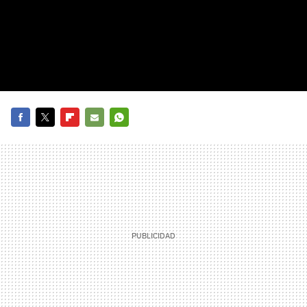
FACEBOOK
TWITTER
FLIPBOARD
E-
WHATSAPP
MAIL