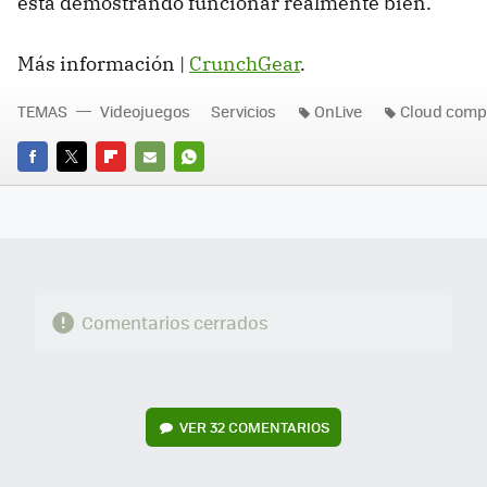
está demostrando funcionar realmente bien.
Más información |
CrunchGear
.
TEMAS
Videojuegos
Servicios
OnLive
Cloud comp
FACEBOOK
TWITTER
FLIPBOARD
E-
WHATSAPP
MAIL
Comentarios cerrados
VER
32 COMENTARIOS