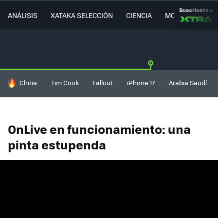
Suscríbete a
ANÁLISIS
XATAKA SELECCIÓN
CIENCIA
MOVILIDAD
HOY SE HABLA DE
China
Tim Cook
Fallout
iPhone 17
Arabia Saudí
OnLive en funcionamiento: una
pinta estupenda