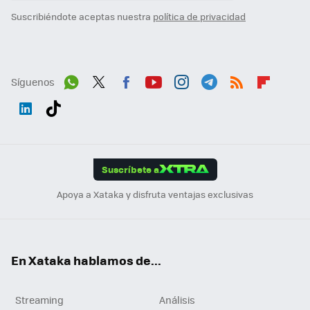
Suscribiéndote aceptas nuestra
política de privacidad
Síguenos
Wh
Twit
Fac
You
Inst
Tele
RSS
Flip
ats
ter
ebo
tub
agr
gra
boa
Link
Tikt
App
ok
e
am
m
rd
edI
ok
Suscríbete a
n
Apoya a Xataka y disfruta ventajas exclusivas
En Xataka hablamos de...
Streaming
Análisis