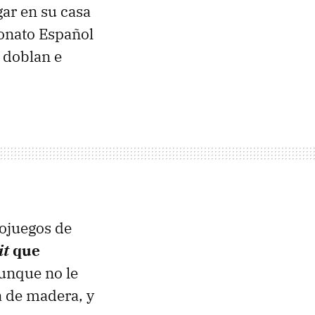
ar en su casa
eonato Español
e doblan e
eojuegos de
it
que
unque no le
na de madera, y