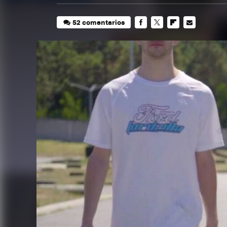
52 comentarios
FACEBOOK
TWITTER
FLIPBOARD
E-
MAIL