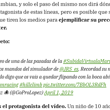
mbian, y solo el paso del mismo nos dirá dón
tagonista de estas líneas, pero es posible que s
ue tiren los medios para
ejemplificar su pre
er.
eto:
deo de una de las pasadas de la
#SubidaVirtualaMar
 los mandos del simulador de
@JRS_es
. Recordad su 
o digo que os vais a quedar flipando con la boca 
imracing
#hillclimb
pic.twitter.com/7BbOL3RdFh
ez 🐙 (@GoProLopez)
April 1, 2019
 el protagonista del vídeo.
Un niño de 10 añ