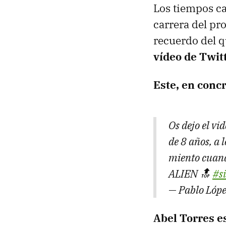
Los tiempos ca
carrera del pro
recuerdo del q
vídeo de Twitt
Este, en concr
Os dejo el vi
de 8 años, a
miento cuand
ALIEN 🔝
#s
— Pablo Lóp
Abel Torres es