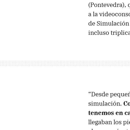
(Pontevedra), 
a la videocons
de Simulación
incluso triplic
“Desde pequeño
simulación.
Co
tenemos en c
llegaban los pi