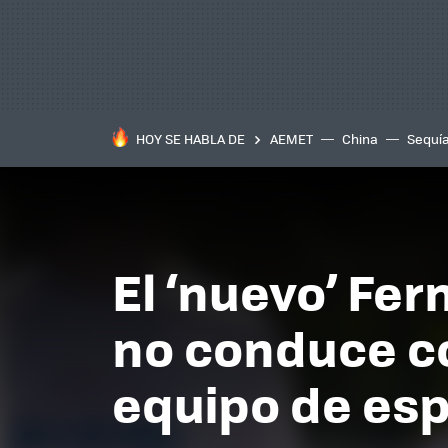
HOY SE HABLA DE
AEMET
China
Sequí
El ‘nuevo’ Fe
no conduce co
equipo de esp