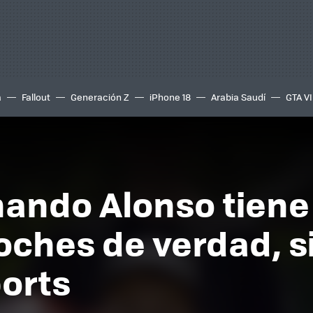
a
Fallout
Generación Z
iPhone 18
Arabia Saudí
GTA VI
rnando Alonso tiene
ches de verdad, s
orts