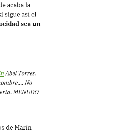
de acaba la
i sigue así el
cocidad sea un
in
Abel Torres,
nombre.... No
abierta. MENUDO
os de Marín