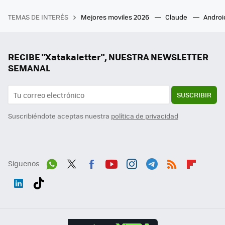
TEMAS DE INTERÉS
Mejores moviles 2026
Claude
Androi
RECIBE "Xatakaletter", NUESTRA NEWSLETTER
SEMANAL
SUSCRIBIR
Suscribiéndote aceptas nuestra
política de privacidad
Síguenos
Wh
Twit
Fac
You
Inst
Tele
RSS
Flip
ats
ter
ebo
tub
agr
gra
boa
Link
Tikt
App
ok
e
am
m
rd
edI
ok