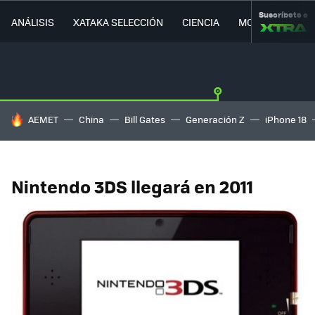
Suscríbete a
ANÁLISIS
XATAKA SELECCIÓN
CIENCIA
MOVILIDAD
HOY SE HABLA DE
AEMET
China
Bill Gates
Generación Z
iPhone 18
Nintendo 3DS llegará en 2011