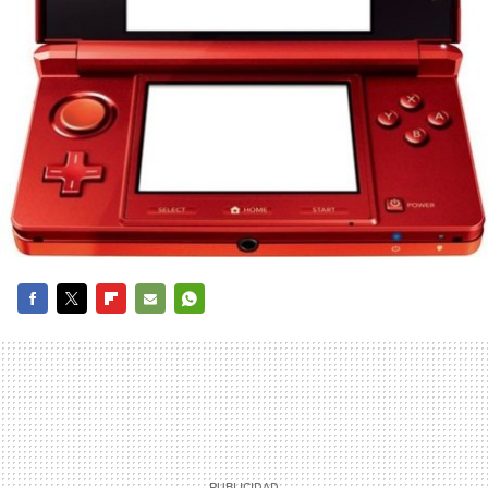
FACEBOOK
TWITTER
FLIPBOARD
E-
WHATSAPP
MAIL