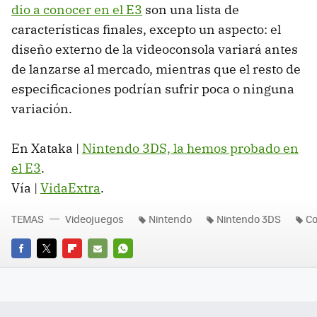
dio a conocer en el E3
son una lista de
características finales, excepto un aspecto: el
diseño externo de la videoconsola variará antes
de lanzarse al mercado, mientras que el resto de
especificaciones podrían sufrir poca o ninguna
variación.
En Xataka |
Nintendo 3DS, la hemos probado en
el E3
.
Vía |
VidaExtra
.
TEMAS
Videojuegos
Nintendo
Nintendo 3DS
Co
FACEBOOK
TWITTER
FLIPBOARD
E-
WHATSAPP
MAIL