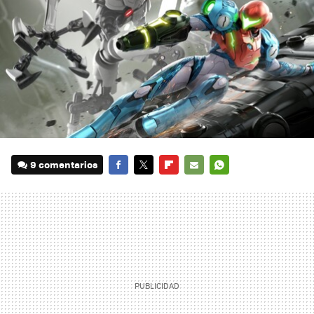
9 comentarios
FACEBOOK
TWITTER
FLIPBOARD
E-
WHATSAPP
MAIL