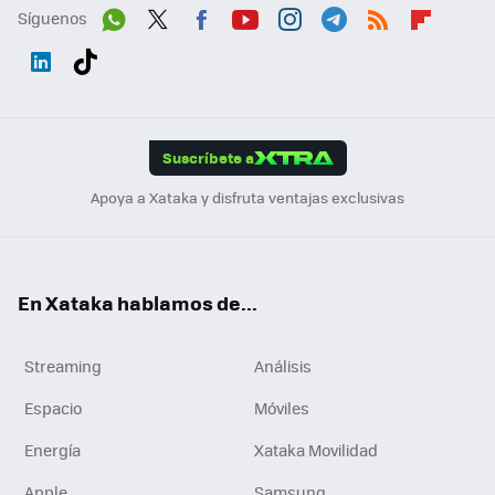
Síguenos
Wh
Twit
Fac
You
Inst
Tele
RSS
Flip
ats
ter
ebo
tub
agr
gra
boa
Link
Tikt
App
ok
e
am
m
rd
edI
ok
Suscríbete a
n
Apoya a Xataka y disfruta ventajas exclusivas
En Xataka hablamos de...
Streaming
Análisis
Espacio
Móviles
Energía
Xataka Movilidad
Apple
Samsung