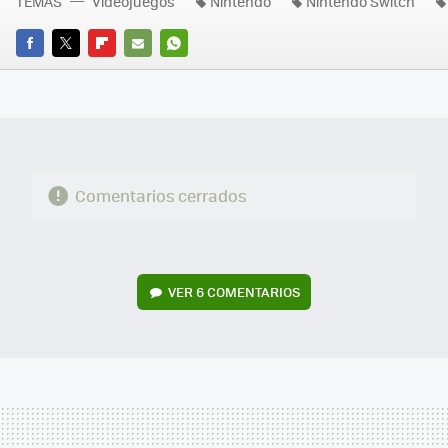
TEMAS
Videojuegos
Nintendo
Nintendo Switch
FACEBOOK
TWITTER
FLIPBOARD
E-
WHATSAPP
MAIL
Comentarios cerrados
VER
6 COMENTARIOS