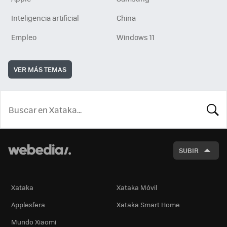
Inteligencia artificial
China
Empleo
Windows 11
VER MÁS TEMAS
BUSCA
SUBIR
Xataka
Xataka Móvil
Applesfera
Xataka Smart Home
Mundo Xiaomi