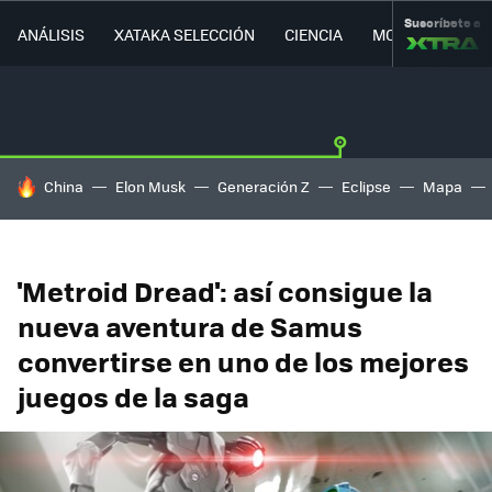
Suscríbete a
ANÁLISIS
XATAKA SELECCIÓN
CIENCIA
MOVILIDAD
HOY SE HABLA DE
China
Elon Musk
Generación Z
Eclipse
Mapa
'Metroid Dread': así consigue la
nueva aventura de Samus
convertirse en uno de los mejores
juegos de la saga