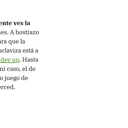
ente ves la
es. A hostiazo
ara que la
sclaviza está a
 dev up
. Hasta
i caso, el de
ro juego de
erced.