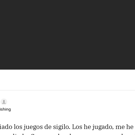
ishing
ado los juegos de sigilo. Los he jugado, me h