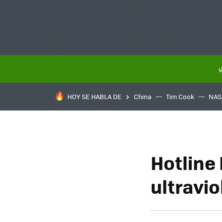
HOY SE HABLA DE
China
Tim Cook
NAS
Hotline
ultravio