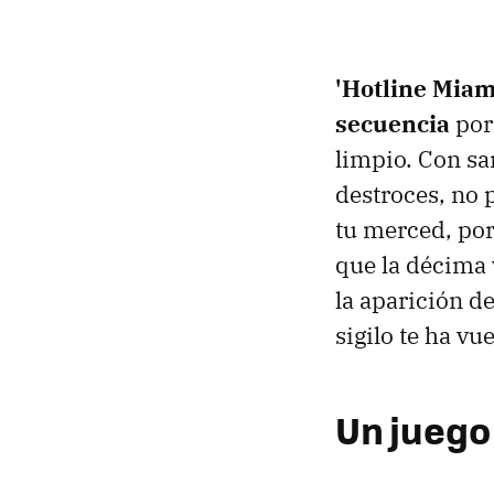
'Hotline Miami
secuencia
porq
limpio. Con sa
destroces, no p
tu merced, po
que la décima v
la aparición d
sigilo te ha vu
Un juego