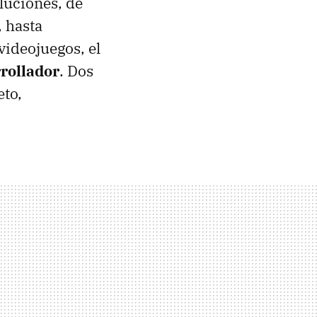
oluciones, de
 hasta
videojuegos, el
rollador
. Dos
eto,