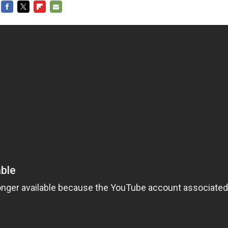
FACEBOOK
TWITTER
FLIPBOARD
E-
MAIL