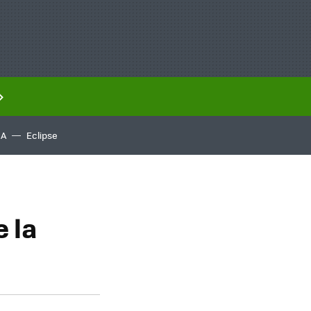
IA
Eclipse
 la