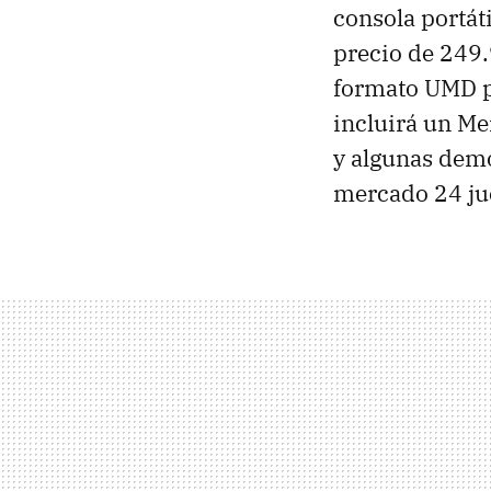
consola portát
precio de 249.
formato UMD p
incluirá un Me
y algunas demo
mercado 24 jue