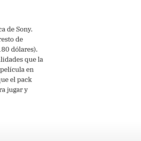
ca de Sony.
resto de
80 dólares).
alidades que la
película en
que el pack
a jugar y