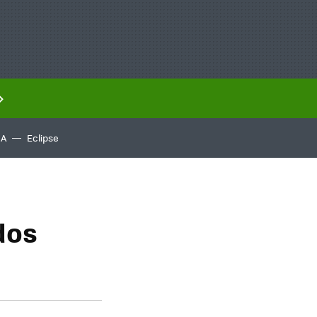
IA
Eclipse
dos