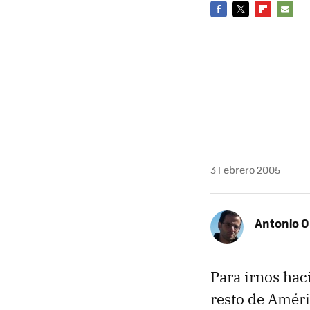
FACEBOOK
TWITTER
FLIPBOARD
E-
MAIL
3 Febrero 2005
Antonio O
Para irnos hac
resto de Améri