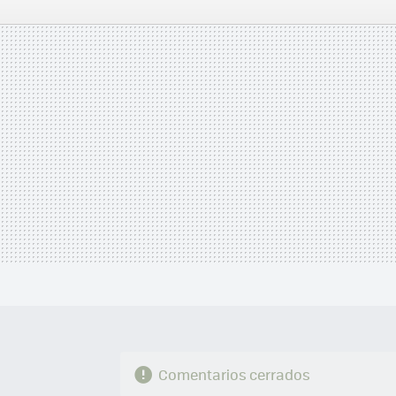
FACEBOOK
TWITTER
FLIPBOARD
E-
MAIL
Comentarios cerrados