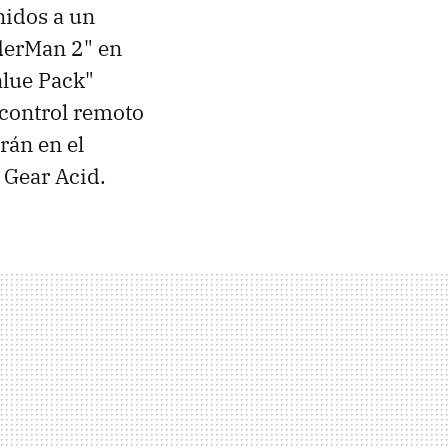
nidos a un
iderMan 2" en
alue Pack"
 control remoto
rán en el
 Gear Acid.