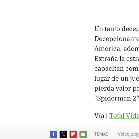
Un tanto decepc
Decepcionante 
América, ademá
Extraña la est
capacitan como
lugar de un jue
pierda valor p
"Spiderman 2" l
Vía |
Total Vi
TEMAS
Videojueg