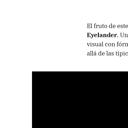
El fruto de es
Eyelander
. Un
visual con fór
allá de las tí