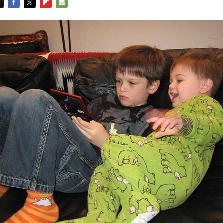
FACEBOOK
TWITTER
FLIPBOARD
E-
MAIL