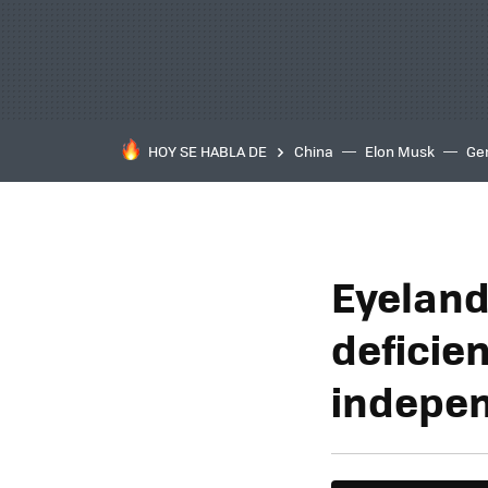
HOY SE HABLA DE
China
Elon Musk
Ge
Eyeland
deficien
indepen