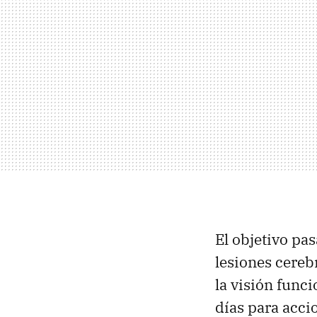
El objetivo pa
lesiones cerebr
la visión func
días para acci