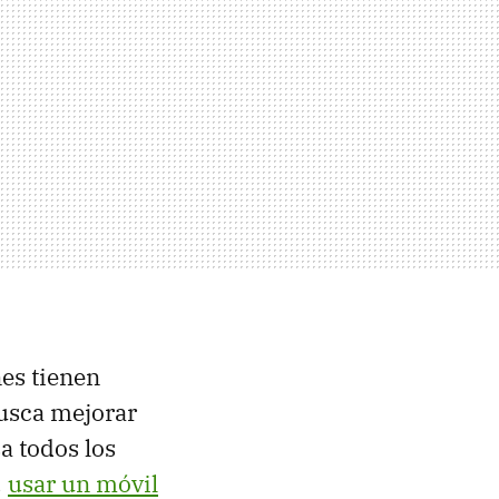
nes tienen
busca mejorar
a todos los
,
usar un móvil