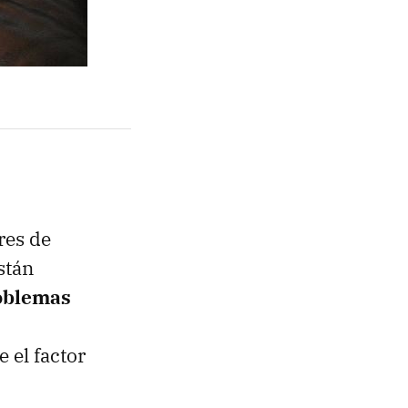
res de
stán
oblemas
 el factor