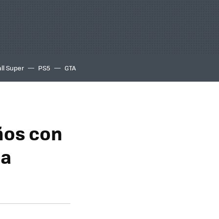
ll Super
PS5
GTA
ños con
da