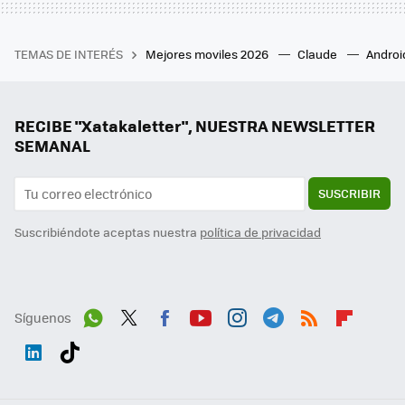
TEMAS DE INTERÉS
Mejores moviles 2026
Claude
Androi
RECIBE "Xatakaletter", NUESTRA NEWSLETTER
SEMANAL
SUSCRIBIR
Suscribiéndote aceptas nuestra
política de privacidad
Síguenos
Wh
Twit
Fac
You
Inst
Tele
RSS
Flip
ats
ter
ebo
tub
agr
gra
boa
Link
Tikt
App
ok
e
am
m
rd