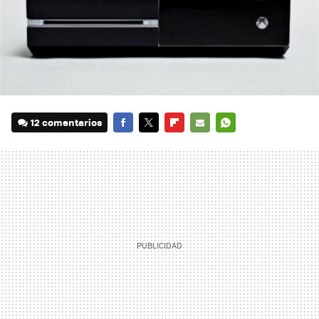
12 comentarios
FACEBOOK
TWITTER
FLIPBOARD
E-
WHATSAPP
MAIL