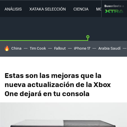
Suscríbete a
ANÁLISIS
XATAKA SELECCIÓN
CIENCIA
MOVILIDAD
HOY SE HABLA DE
China
Tim Cook
Fallout
iPhone 17
Arabia Saudí
Estas son las mejoras que la
nueva actualización de la Xbox
One dejará en tu consola