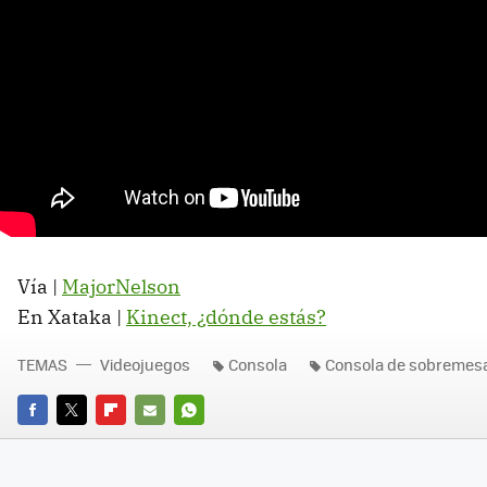
Vía |
MajorNelson
En Xataka |
Kinect, ¿dónde estás?
TEMAS
Videojuegos
Consola
Consola de sobremesa
FACEBOOK
TWITTER
FLIPBOARD
E-
WHATSAPP
MAIL