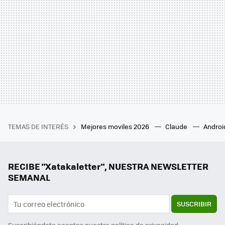
TEMAS DE INTERÉS
Mejores moviles 2026
Claude
Androi
RECIBE "Xatakaletter", NUESTRA NEWSLETTER
SEMANAL
SUSCRIBIR
Suscribiéndote aceptas nuestra
política de privacidad