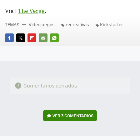
Vía |
The Verge
.
TEMAS
Videojuegos
recreativas
Kickstarter
FACEBOOK
TWITTER
FLIPBOARD
E-
WHATSAPP
MAIL
Comentarios cerrados
VER
3 COMENTARIOS