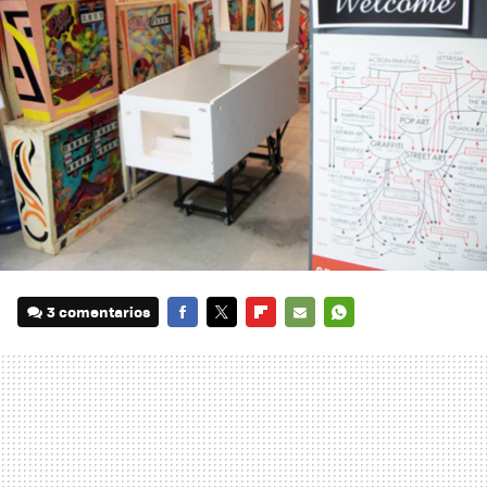
3 comentarios
FACEBOOK
TWITTER
FLIPBOARD
E-
WHATSAPP
MAIL