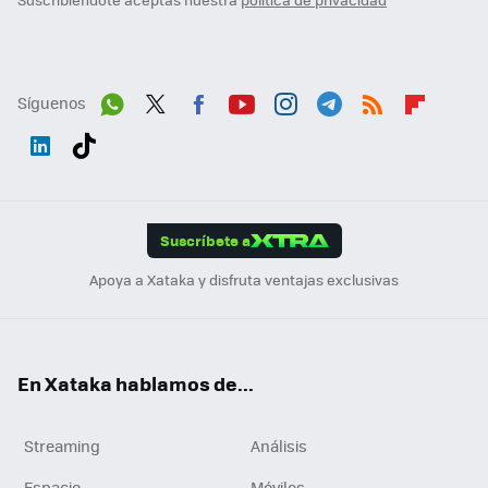
Síguenos
Wh
Twit
Fac
You
Inst
Tele
RSS
Flip
ats
ter
ebo
tub
agr
gra
boa
Link
Tikt
App
ok
e
am
m
rd
edI
ok
Suscríbete a
n
Apoya a Xataka y disfruta ventajas exclusivas
En Xataka hablamos de...
Streaming
Análisis
Espacio
Móviles