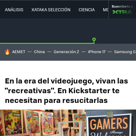
Suscríbete a
ANÁLISIS
XATAKA SELECCIÓN
CIENCIA
MOVILIDAD
HOY SE HABLA DE
AEMET
China
Generación Z
iPhone 17
Samsung G
En la era del videojuego, vivan las
"recreativas". En Kickstarter te
necesitan para resucitarlas