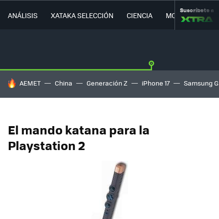
Suscríbete a
ANÁLISIS
XATAKA SELECCIÓN
CIENCIA
MOVILIDAD
HOY SE HABLA DE
AEMET
China
Generación Z
iPhone 17
Samsung G
El mando katana para la
Playstation 2