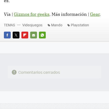
es.
Vía |
Gizmos for geeks
. Más información |
Gear
.
TEMAS
Videojuegos
Mando
Playstation
FACEBOOK
TWITTER
FLIPBOARD
E-
WHATSAPP
MAIL
Comentarios cerrados