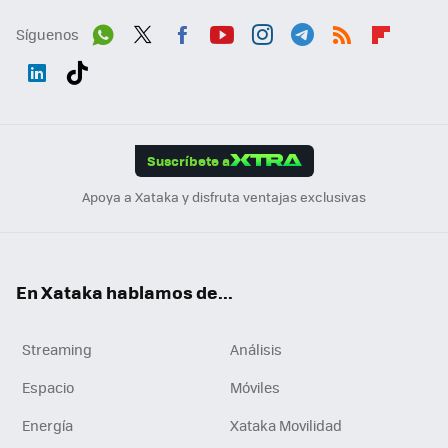
Síguenos
Wh
Twit
Fac
You
Inst
Tele
RSS
Flip
ats
ter
ebo
tub
agr
gra
boa
Link
Tikt
App
ok
e
am
m
rd
edI
ok
Suscríbete a
n
Apoya a Xataka y disfruta ventajas exclusivas
En Xataka hablamos de...
Streaming
Análisis
Espacio
Móviles
Energía
Xataka Movilidad