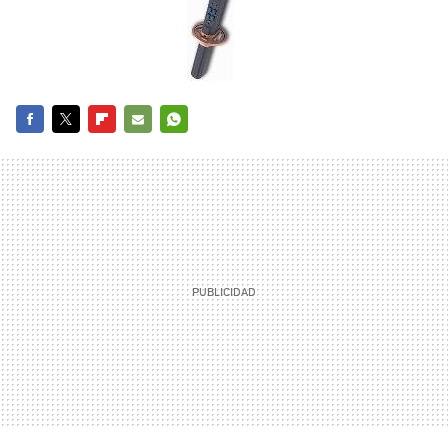
FACEBOOK
TWITTER
FLIPBOARD
E-
WHATSAPP
MAIL