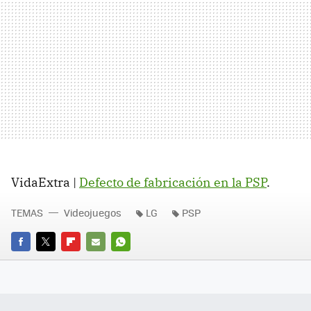
VidaExtra |
Defecto de fabricación en la PSP
.
TEMAS
Videojuegos
LG
PSP
FACEBOOK
TWITTER
FLIPBOARD
E-
WHATSAPP
MAIL