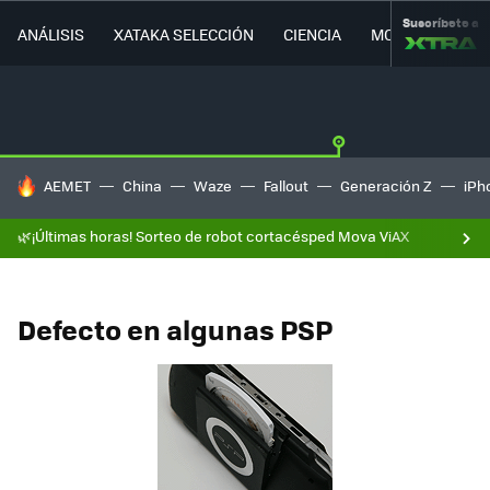
Suscríbete a
ANÁLISIS
XATAKA SELECCIÓN
CIENCIA
MOVILIDAD
HOY SE HABLA DE
AEMET
China
Waze
Fallout
Generación Z
iPh
🌿¡Últimas horas! Sorteo de robot cortacésped Mova ViAX
Defecto en algunas PSP