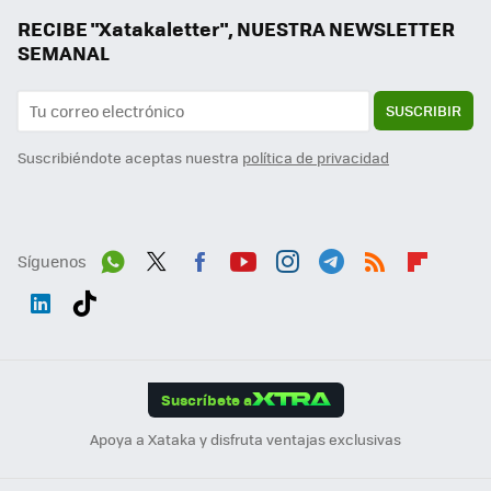
RECIBE "Xatakaletter", NUESTRA NEWSLETTER
SEMANAL
SUSCRIBIR
Suscribiéndote aceptas nuestra
política de privacidad
Síguenos
Wh
Twit
Fac
You
Inst
Tele
RSS
Flip
ats
ter
ebo
tub
agr
gra
boa
Link
Tikt
App
ok
e
am
m
rd
edI
ok
Suscríbete a
n
Apoya a Xataka y disfruta ventajas exclusivas