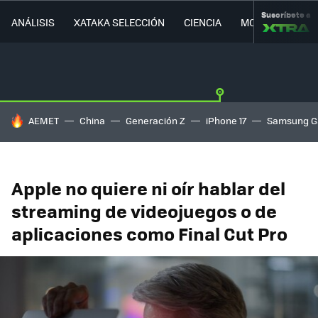
Suscríbete a
ANÁLISIS
XATAKA SELECCIÓN
CIENCIA
MOVILIDAD
HOY SE HABLA DE
AEMET
China
Generación Z
iPhone 17
Samsung G
Apple no quiere ni oír hablar del
streaming de videojuegos o de
aplicaciones como Final Cut Pro