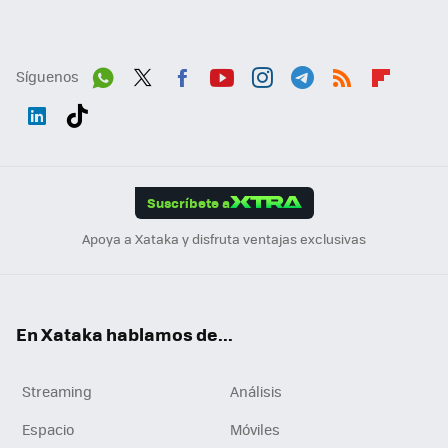
Síguenos
Wh
Twit
Fac
You
Inst
Tele
RSS
Flip
ats
ter
ebo
tub
agr
gra
boa
Link
Tikt
App
ok
e
am
m
rd
edI
ok
Suscríbete a
n
Apoya a Xataka y disfruta ventajas exclusivas
En Xataka hablamos de...
Streaming
Análisis
Espacio
Móviles