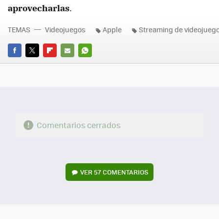
aprovecharlas
.
TEMAS
Videojuegos
Apple
Streaming de videojueg
FACEBOOK
TWITTER
FLIPBOARD
E-
WHATSAPP
MAIL
Comentarios cerrados
VER
57 COMENTARIOS