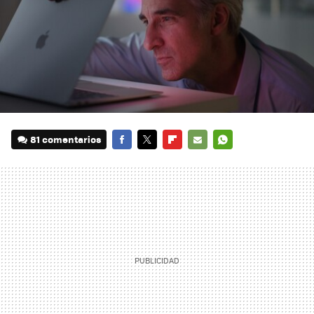
81 comentarios
FACEBOOK
TWITTER
FLIPBOARD
E-
WHATSAPP
MAIL