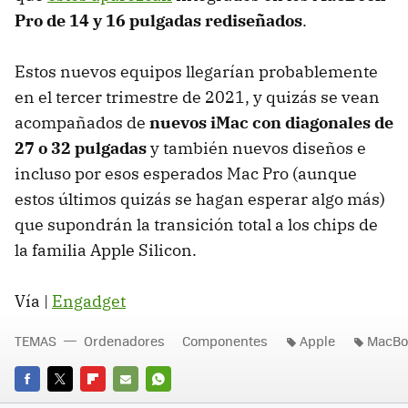
Pro de 14 y 16 pulgadas rediseñados
.
Estos nuevos equipos llegarían probablemente
en el tercer trimestre de 2021, y quizás se vean
acompañados de
nuevos iMac con diagonales de
27 o 32 pulgadas
y también nuevos diseños e
incluso por esos esperados Mac Pro (aunque
estos últimos quizás se hagan esperar algo más)
que supondrán la transición total a los chips de
la familia Apple Silicon.
Vía |
Engadget
TEMAS
Ordenadores
Componentes
Apple
MacBo
FACEBOOK
TWITTER
FLIPBOARD
E-
WHATSAPP