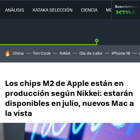
Suscríbete a
ANÁLISIS
XATAKA SELECCIÓN
CIENCIA
MOVILIDAD
HOY SE HABLA DE
China
Tim Cook
NASA
Ola de calor
iPhone 18
Los chips M2 de Apple están en
producción según Nikkei: estarán
disponibles en julio, nuevos Mac a
la vista