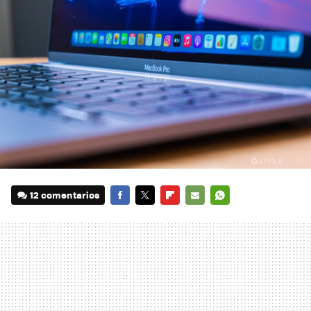
12 comentarios
FACEBOOK
TWITTER
FLIPBOARD
E-
WHATSAPP
MAIL