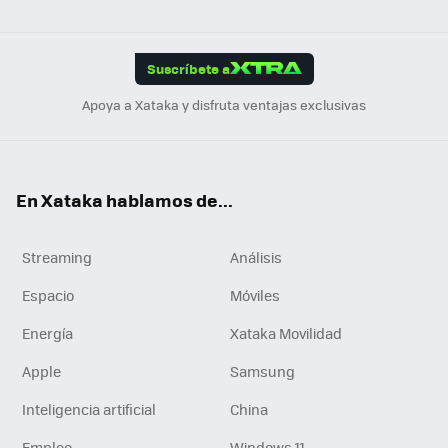
ats
ter
ebo
tub
agr
gra
boa
Link
Tikt
App
ok
e
am
m
rd
edI
ok
Suscríbete a
n
Apoya a Xataka y disfruta ventajas exclusivas
En Xataka hablamos de...
Streaming
Análisis
Espacio
Móviles
Energía
Xataka Movilidad
Apple
Samsung
Inteligencia artificial
China
Empleo
Windows 11