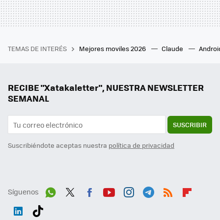
TEMAS DE INTERÉS
Mejores moviles 2026
Claude
Androi
RECIBE "Xatakaletter", NUESTRA NEWSLETTER
SEMANAL
SUSCRIBIR
Suscribiéndote aceptas nuestra
política de privacidad
Síguenos
Wh
Twit
Fac
You
Inst
Tele
RSS
Flip