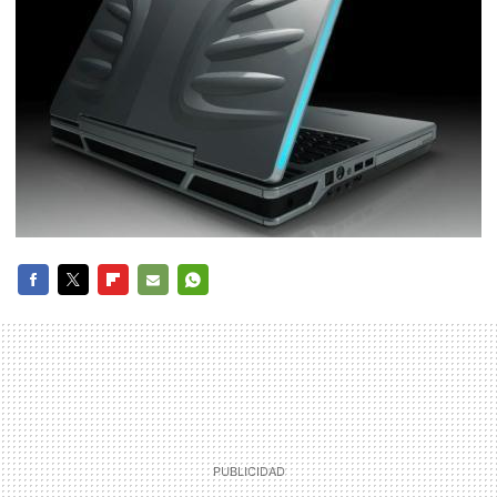
FACEBOOK
TWITTER
FLIPBOARD
E-
WHATSAPP
MAIL