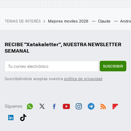
TEMAS DE INTERÉS
Mejores moviles 2026
Claude
Andro
RECIBE "Xatakaletter", NUESTRA NEWSLETTER
SEMANAL
SUSCRIBIR
Suscribiéndote aceptas nuestra
política de privacidad
Síguenos
Wh
Twit
Fac
You
Inst
Tele
RSS
Flip
ats
ter
ebo
tub
agr
gra
boa
Link
Tikt