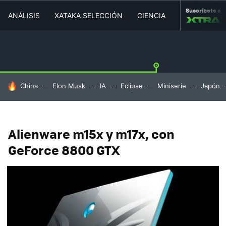
Suscríbete a
ANÁLISIS
XATAKA SELECCIÓN
CIENCIA
MOVILIDAD
HOY SE HABLA DE
China
Elon Musk
IA
Eclipse
Miniserie
Japón
Alienware m15x y m17x, con
GeForce 8800 GTX