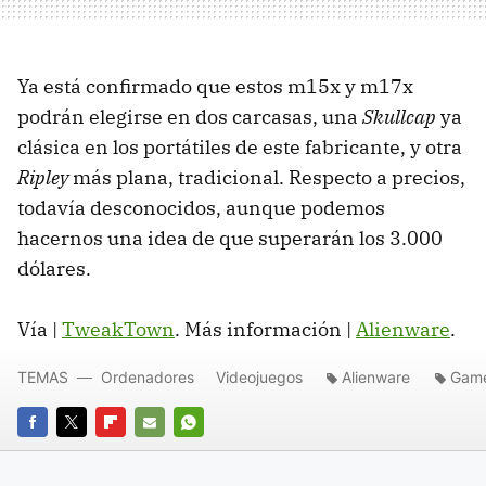
Ya está confirmado que estos m15x y m17x
podrán elegirse en dos carcasas, una
Skullcap
ya
clásica en los portátiles de este fabricante, y otra
Ripley
más plana, tradicional. Respecto a precios,
todavía desconocidos, aunque podemos
hacernos una idea de que superarán los 3.000
dólares.
Vía |
TweakTown
. Más información |
Alienware
.
TEMAS
Ordenadores
Videojuegos
Alienware
Gam
FACEBOOK
TWITTER
FLIPBOARD
E-
WHATSAPP
MAIL