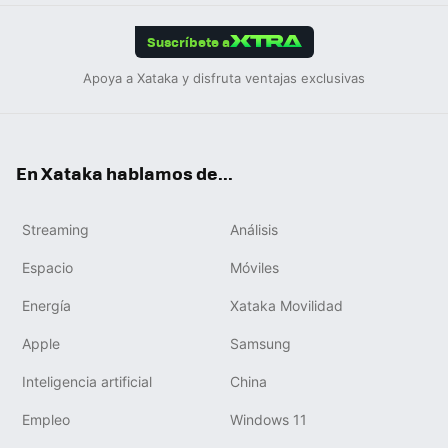
App
ok
e
am
m
rd
edIn
ok
Suscríbete a
Apoya a Xataka y disfruta ventajas exclusivas
En Xataka hablamos de...
Streaming
Análisis
Espacio
Móviles
Energía
Xataka Movilidad
Apple
Samsung
Inteligencia artificial
China
Empleo
Windows 11