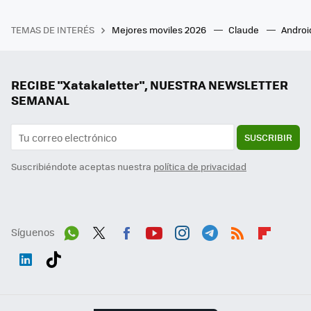
TEMAS DE INTERÉS
Mejores moviles 2026
Claude
Androi
RECIBE "Xatakaletter", NUESTRA NEWSLETTER
SEMANAL
SUSCRIBIR
Suscribiéndote aceptas nuestra
política de privacidad
Síguenos
Wh
Twit
Fac
You
Inst
Tele
RSS
Flip
ats
ter
ebo
tub
agr
gra
boa
Link
Tikt
App
ok
e
am
m
rd
edI
ok