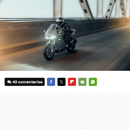
43 comentarios
FACEBOOK
TWITTER
FLIPBOARD
E-
WHATSAPP
MAIL