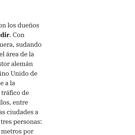
on los dueños
dir
. Con
fuera, sudando
el área de la
stor alemán
eino Unido de
e a la
 tráfico de
los, entre
as ciudades a
tres personas:
 metros por