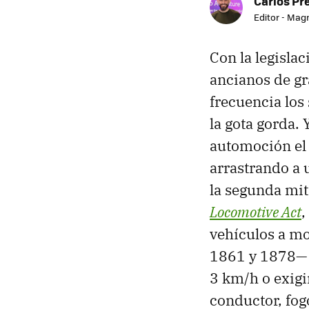
Carlos Pr
Editor - Mag
Con la legisla
ancianos de g
frecuencia los
la gota gorda. 
automoción el 
arrastrando a 
la segunda mit
Locomotive Act
,
vehículos a mo
1861 y 1878— i
3 km/h o exigi
conductor, fog