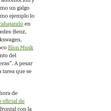
omo un galgo
imo ejemplo lo
trabajando
en
edes-Benz,
olkswagen,
poco
Elon Musk
nto del
eras”. A pesar
a tarea que se
 hora de
 oficial de
rontal con la