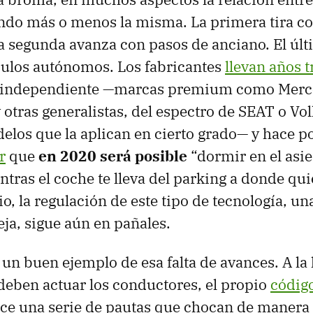
endo más o menos la misma. La primera tira c
a segunda avanza con pasos de anciano. El últ
culos autónomos. Los fabricantes
llevan años 
n independiente —marcas premium como Merc
y otras generalistas, del espectro de SEAT o V
elos que la aplican en cierto grado— y hace 
r
que
en 2020 será posible
“dormir en el asie
tras el coche te lleva del parking a donde qui
o, la regulación de este tipo de tecnología, un
ja, sigue aún en pañales.
un buen ejemplo de esa falta de avances. A la
deben actuar los conductores, el propio
código
ce una serie de pautas que chocan de manera f