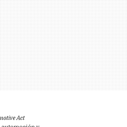
motive Act
e automoción y