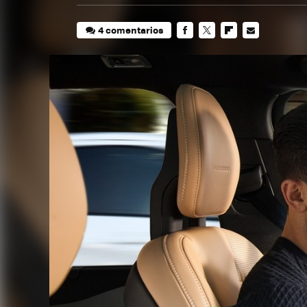
4 comentarios
FACEBOOK
TWITTER
FLIPBOARD
E-
MAIL