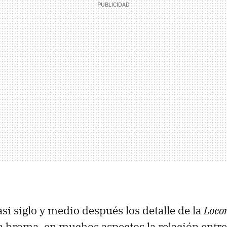
si siglo y medio después los detalle de la
Loco
a broma, en muchos aspectos la relación entr