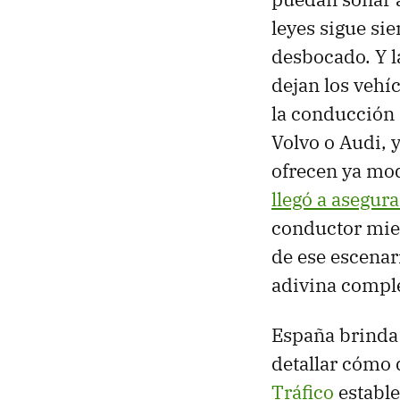
leyes sigue si
desbocado. Y l
dejan los vehí
la conducció
Volvo o Audi, 
ofrecen ya mod
llegó a asegura
conductor mien
de ese escenari
adivina comple
España brinda 
detallar cómo 
Tráfico
estable