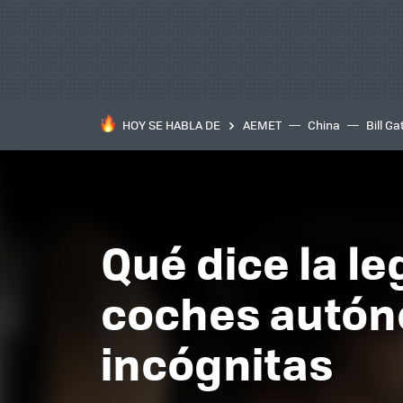
HOY SE HABLA DE
AEMET
China
Bill Ga
Qué dice la le
coches autón
incógnitas