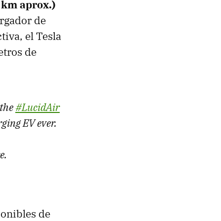
 km aprox.)
argador de
iva, el Tesla
etros de
 the
#LucidAir
rging EV ever.
e.
ponibles de