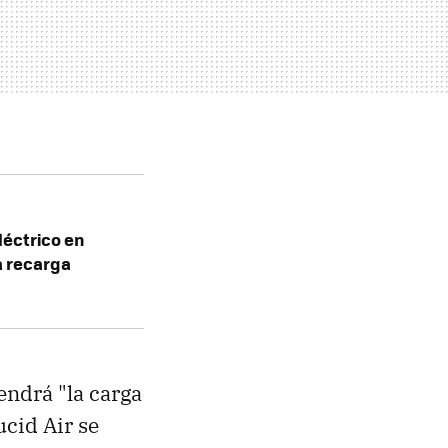
léctrico en
a recarga
endrá "la carga
ucid Air se