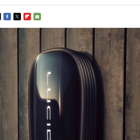
FACEBOOK
TWITTER
FLIPBOARD
E-
MAIL