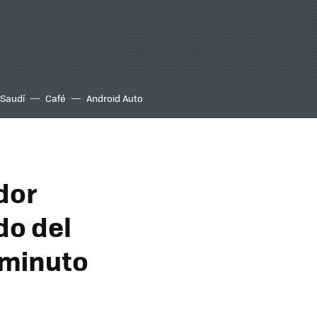
 Saudí
Café
Android Auto
dor
do del
 minuto