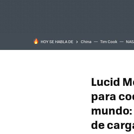
HOY SE HABLA DE
China
Tim Cook
NAS
Lucid M
para co
mundo: 
de carg