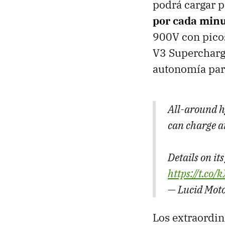
podrá cargar 
por cada minu
900V con picos
V3 Supercharg
autonomía par
All-around h
can charge at
Details on it
https://t.co
— Lucid Mot
Los extraordin