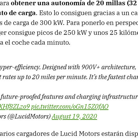
para
obtener una autonomía de 20 millas (32
to de carga
. Esto lo consiguen gracias a un c
 de carga de 300 kW. Para ponerlo en perspect
er consigue picos de 250 kW y unos 25 kilóm
a el coche cada minuto.
yper-efficiency. Designed with 900V+ architecture,
 rates up to 20 miles per minute. It’s the fastest cha
s future-proofed features and charging infrastructur
/kXHf8ZLzo9
pic.twitter.com/oGn15Z0fAO
ors (@LucidMotors)
August 19, 2020
arios cargadores de Lucid Motors estarán dis