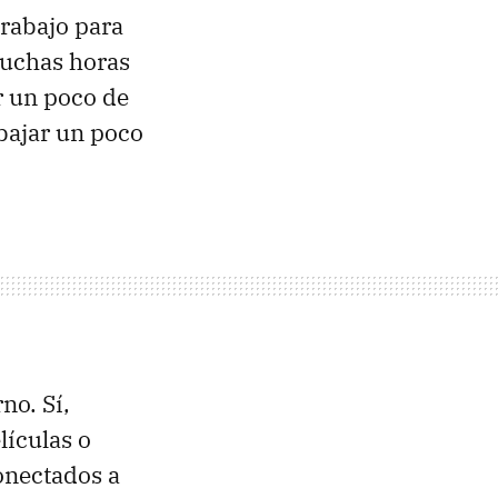
trabajo para
muchas horas
r un poco de
bajar un poco
no. Sí,
lículas o
conectados a