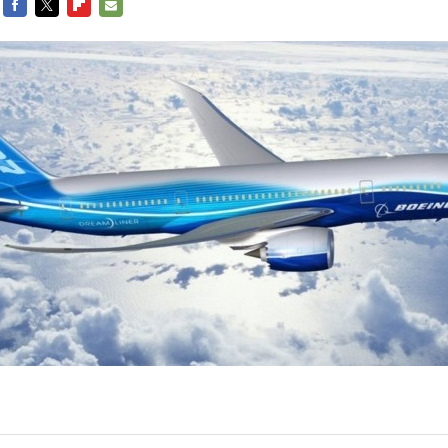
FACEBOOK
TWITTER
FLIPBOARD
E-
MAIL