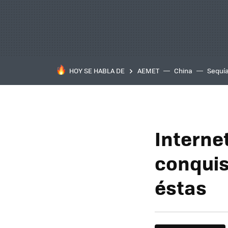
HOY SE HABLA DE
AEMET
China
Sequí
Internet
conquis
éstas