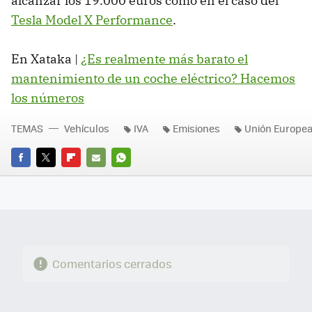
alcanzar los 19.000 euros como en el caso del
Tesla Model X Performance
.
En Xataka |
¿Es realmente más barato el
mantenimiento de un coche eléctrico? Hacemos
los números
TEMAS
Vehículos
IVA
Emisiones
Unión Europe
FACEBOOK
TWITTER
FLIPBOARD
E-
WHATSAPP
MAIL
Comentarios cerrados