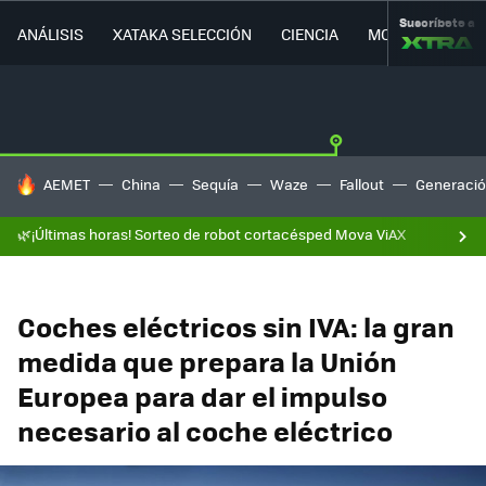
Suscríbete a
ANÁLISIS
XATAKA SELECCIÓN
CIENCIA
MOVILIDAD
HOY SE HABLA DE
AEMET
China
Sequía
Waze
Fallout
Generació
🌿¡Últimas horas! Sorteo de robot cortacésped Mova ViAX
Coches eléctricos sin IVA: la gran
medida que prepara la Unión
Europea para dar el impulso
necesario al coche eléctrico