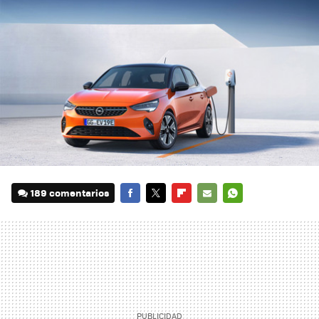
189 comentarios
FACEBOOK
TWITTER
FLIPBOARD
E-
WHATSAPP
MAIL