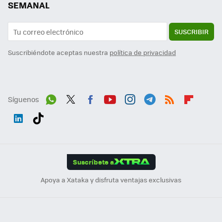
SEMANAL
SUSCRIBIR
Suscribiéndote aceptas nuestra
política de privacidad
Síguenos
Wh
Twit
Fac
You
Inst
Tele
RSS
Flip
ats
ter
ebo
tub
agr
gra
boa
Link
Tikt
App
ok
e
am
m
rd
edI
ok
Suscríbete a
n
Apoya a Xataka y disfruta ventajas exclusivas