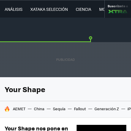
Suscríbete a
ANÁLISIS
XATAKA SELECCIÓN
CIENCIA
MOVILIDAD
Your Shape
HOY SE HABLA DE
AEMET
China
Sequía
Fallout
Generación Z
i
Your Shape nos pone en