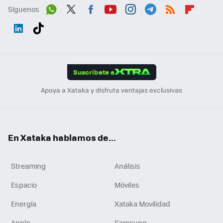
Síguenos
Wh
Twit
Fac
You
Inst
Tele
RSS
Flip
ats
ter
ebo
tub
agr
gra
boa
Link
Tikt
App
ok
e
am
m
rd
edI
ok
Suscríbete a
n
Apoya a Xataka y disfruta ventajas exclusivas
En Xataka hablamos de...
Streaming
Análisis
Espacio
Móviles
Energía
Xataka Movilidad
Apple
Samsung