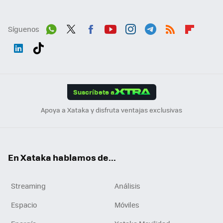
Síguenos
Wh
Twit
Fac
You
Inst
Tele
RSS
Flip
ats
ter
ebo
tub
agr
gra
boa
Link
Tikt
App
ok
e
am
m
rd
edI
ok
Suscríbete a
n
Apoya a Xataka y disfruta ventajas exclusivas
En Xataka hablamos de...
Streaming
Análisis
Espacio
Móviles