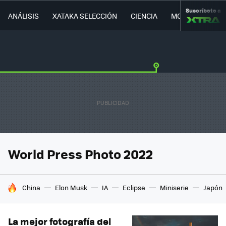
Suscríbete a
ANÁLISIS
XATAKA SELECCIÓN
CIENCIA
MOVILIDAD
World Press Photo 2022
HOY SE HABLA DE
China
Elon Musk
IA
Eclipse
Miniserie
Japón
La mejor fotografía del