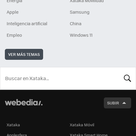
Energía
Xataka Movilidad
Apple
Samsung
Inteligencia artificial
China
Empleo
Windows 11
VER MÁS TEMAS
BUSCA
SUBIR
Xataka
Xataka Móvil
Applesfera
Xataka Smart Home