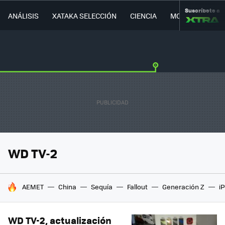
Suscríbete a
ANÁLISIS
XATAKA SELECCIÓN
CIENCIA
MOVILIDAD
WD TV-2
HOY SE HABLA DE
AEMET
China
Sequía
Fallout
Generación Z
i
WD TV-2, actualización