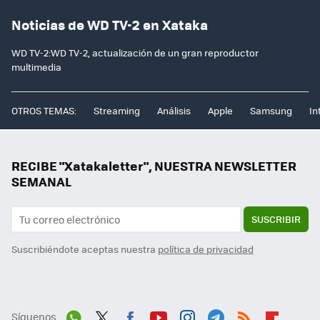
Noticias de WD TV-2 en Xataka
WD TV-2:WD TV-2, actualización de un gran reproductor
multimedia
OTROS TEMAS:
Streaming
Análisis
Apple
Samsung
In
RECIBE "Xatakaletter", NUESTRA NEWSLETTER
SEMANAL
SUSCRIBIR
Suscribiéndote aceptas nuestra
política de privacidad
Síguenos