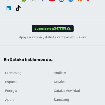
Wh
Twit
Fac
You
Inst
Tele
RSS
Flip
ats
ter
ebo
tub
agr
gra
boa
Link
Tikt
App
ok
e
am
m
rd
edI
ok
Suscríbete a
n
Apoya a Xataka y disfruta ventajas exclusivas
En Xataka hablamos de...
Streaming
Análisis
Espacio
Móviles
Energía
Xataka Movilidad
Apple
Samsung