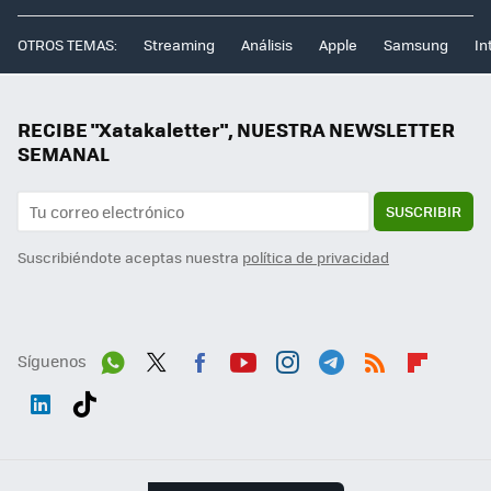
OTROS TEMAS:
Streaming
Análisis
Apple
Samsung
In
RECIBE "Xatakaletter", NUESTRA NEWSLETTER
SEMANAL
SUSCRIBIR
Suscribiéndote aceptas nuestra
política de privacidad
Síguenos
Wh
Twit
Fac
You
Inst
Tele
RSS
Flip
ats
ter
ebo
tub
agr
gra
boa
Link
Tikt
App
ok
e
am
m
rd
edI
ok