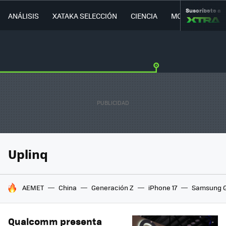
Suscríbete a
ANÁLISIS
XATAKA SELECCIÓN
CIENCIA
MOVILIDAD
Uplinq
HOY SE HABLA DE
AEMET
China
Generación Z
iPhone 17
Samsung G
Qualcomm presenta