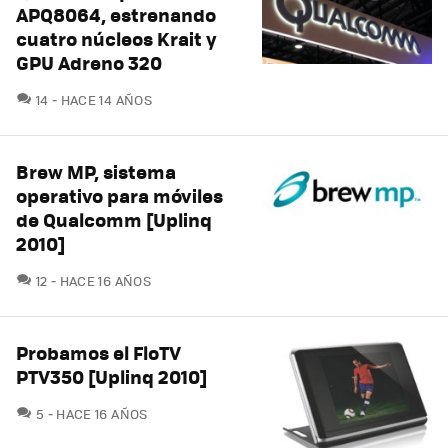
APQ8064, estrenando
cuatro núcleos Krait y
GPU Adreno 320
COMENTARIOS
14
HACE 14 AÑOS
Brew MP, sistema
operativo para móviles
de Qualcomm [Uplinq
2010]
COMENTARIOS
12
HACE 16 AÑOS
Probamos el FloTV
PTV350 [Uplinq 2010]
COMENTARIOS
5
HACE 16 AÑOS