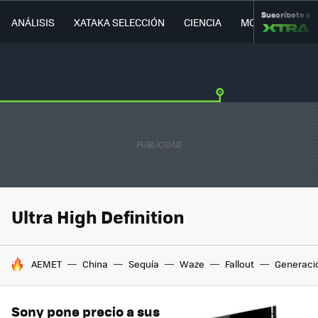
Suscríbete a
ANÁLISIS
XATAKA SELECCIÓN
CIENCIA
MOVILIDAD
Ultra High Definition
HOY SE HABLA DE
AEMET
China
Sequía
Waze
Fallout
Generaci
Sony pone precio a sus