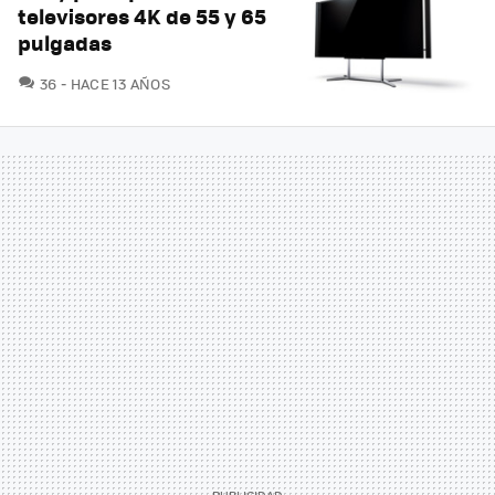
televisores 4K de 55 y 65
pulgadas
COMENTARIOS
36
HACE 13 AÑOS