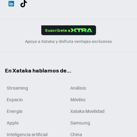
Wh
Twit
Fac
You
Inst
Tele
RSS
Flip
ats
ter
ebo
tub
agr
gra
boa
Link
Tikt
App
ok
e
am
m
rd
edI
ok
Suscríbete a
n
Apoya a Xataka y disfruta ventajas exclusivas
En Xataka hablamos de...
Streaming
Análisis
Espacio
Móviles
Energía
Xataka Movilidad
Apple
Samsung
Inteligencia artificial
China