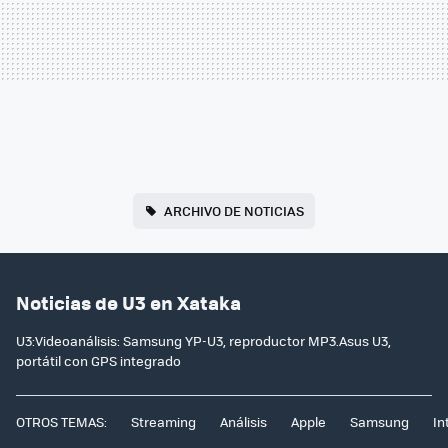
ARCHIVO DE NOTICIAS
Noticias de U3 en Xataka
U3:Videoanálisis: Samsung YP-U3, reproductor MP3.Asus U3,
portátil con GPS integrado
OTROS TEMAS:
Streaming
Análisis
Apple
Samsung
In