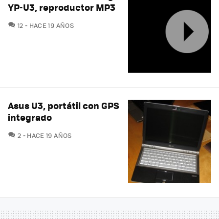
YP-U3, reproductor MP3
COMENTARIOS
12
HACE 19 AÑOS
Asus U3, portátil con GPS
integrado
COMENTARIOS
2
HACE 19 AÑOS