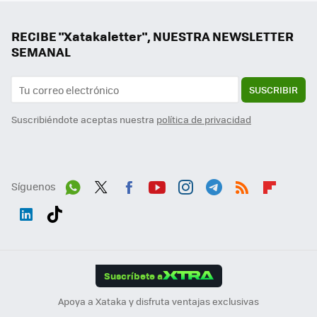
RECIBE "Xatakaletter", NUESTRA NEWSLETTER
SEMANAL
SUSCRIBIR
Suscribiéndote aceptas nuestra
política de privacidad
Síguenos
Wh
Twit
Fac
You
Inst
Tele
RSS
Flip
ats
ter
ebo
tub
agr
gra
boa
Link
Tikt
App
ok
e
am
m
rd
edI
ok
Suscríbete a
n
Apoya a Xataka y disfruta ventajas exclusivas