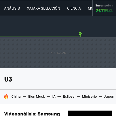
Suscríbete a
ANÁLISIS
XATAKA SELECCIÓN
CIENCIA
MOVILIDAD
U3
HOY SE HABLA DE
China
Elon Musk
IA
Eclipse
Miniserie
Japón
Videoanálisis: Samsung