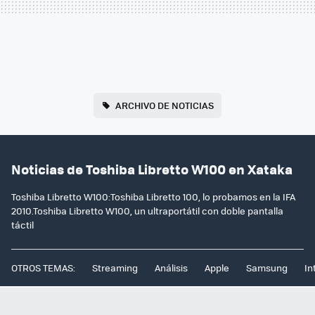
ARCHIVO DE NOTICIAS
Noticias de Toshiba Libretto W100 en Xataka
Toshiba Libretto W100:Toshiba Libretto 100, lo probamos en la IFA
2010.Toshiba Libretto W100, un ultraportátil con doble pantalla
táctil
OTROS TEMAS:
Streaming
Análisis
Apple
Samsung
In