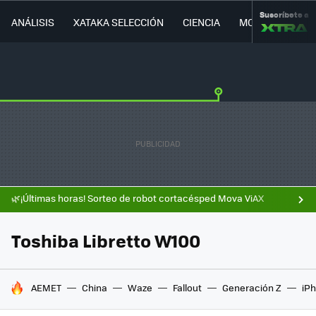
Suscríbete a
ANÁLISIS
XATAKA SELECCIÓN
CIENCIA
MOVILIDAD
🌿¡Últimas horas! Sorteo de robot cortacésped Mova ViAX
Toshiba Libretto W100
HOY SE HABLA DE
AEMET
China
Waze
Fallout
Generación Z
iPh