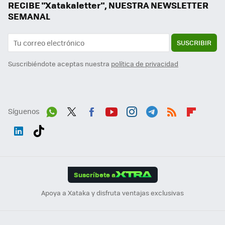
RECIBE "Xatakaletter", NUESTRA NEWSLETTER
SEMANAL
SUSCRIBIR
Suscribiéndote aceptas nuestra
política de privacidad
Síguenos
Wh
Twit
Fac
You
Inst
Tele
RSS
Flip
ats
ter
ebo
tub
agr
gra
boa
Link
Tikt
App
ok
e
am
m
rd
edI
ok
Suscríbete a
n
Apoya a Xataka y disfruta ventajas exclusivas