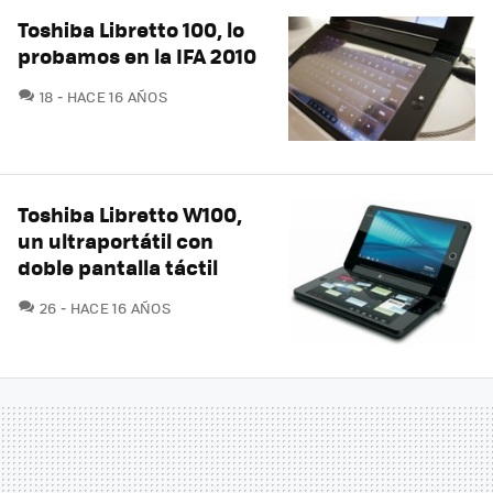
Toshiba Libretto 100, lo
probamos en la IFA 2010
COMENTARIOS
18
HACE 16 AÑOS
Toshiba Libretto W100,
un ultraportátil con
doble pantalla táctil
COMENTARIOS
26
HACE 16 AÑOS