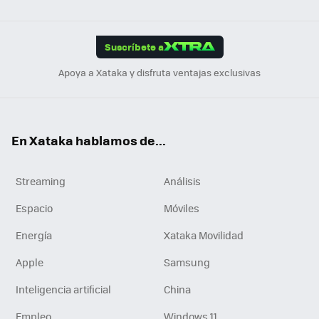
ats
ter
ebo
tub
agr
gra
boa
Link
Tikt
App
ok
e
am
m
rd
edI
ok
Suscríbete a
n
Apoya a Xataka y disfruta ventajas exclusivas
En Xataka hablamos de...
Streaming
Análisis
Espacio
Móviles
Energía
Xataka Movilidad
Apple
Samsung
Inteligencia artificial
China
Empleo
Windows 11