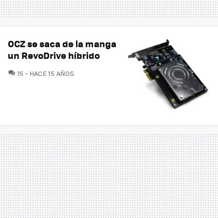
OCZ se saca de la manga
un RevoDrive híbrido
COMENTARIOS
15
HACE 15 AÑOS