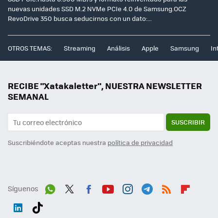
nuevas unidades SSD M.2 NVMe PCIe 4.0 de Samsung.OCZ
RevoDrive 350 busca seducirnos con un dato:...
OTROS TEMAS:
Streaming
Análisis
Apple
Samsung
In
RECIBE "Xatakaletter", NUESTRA NEWSLETTER
SEMANAL
SUSCRIBIR
Suscribiéndote aceptas nuestra
política de privacidad
Síguenos
Wh
Twit
Fac
You
Inst
Tele
RSS
Flip