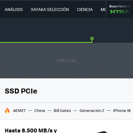
Suscríbete a
ANÁLISIS
XATAKA SELECCIÓN
CIENCIA
MOVILIDAD
SSD PCIe
HOY SE HABLA DE
AEMET
China
Bill Gates
Generación Z
iPhone 18
Hasta 6.500 MB/s y