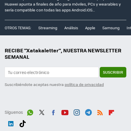
Huawei apunta a finales de año para móviles, PCs y wearables y
sería compatible con todas las apps Android.iOS...
OTROS TEMAS:
Streaming
Análisis
Apple
Samsung
In
RECIBE "Xatakaletter", NUESTRA NEWSLETTER
SEMANAL
SUSCRIBIR
Suscribiéndote aceptas nuestra
política de privacidad
Síguenos
Wh
Twit
Fac
You
Inst
Tele
RSS
Flip
ats
ter
ebo
tub
agr
gra
boa