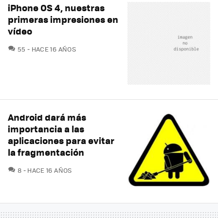
iPhone OS 4, nuestras
primeras impresiones en
vídeo
COMENTARIOS
55
HACE 16 AÑOS
Android dará más
importancia a las
aplicaciones para evitar
la fragmentación
COMENTARIOS
8
HACE 16 AÑOS