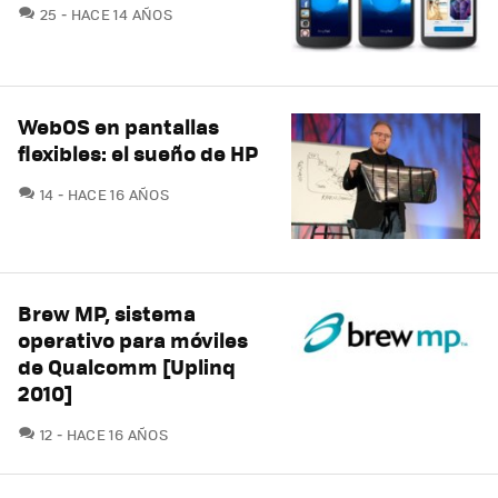
COMENTARIOS
25
HACE 14 AÑOS
WebOS en pantallas
flexibles: el sueño de HP
COMENTARIOS
14
HACE 16 AÑOS
Brew MP, sistema
operativo para móviles
de Qualcomm [Uplinq
2010]
COMENTARIOS
12
HACE 16 AÑOS