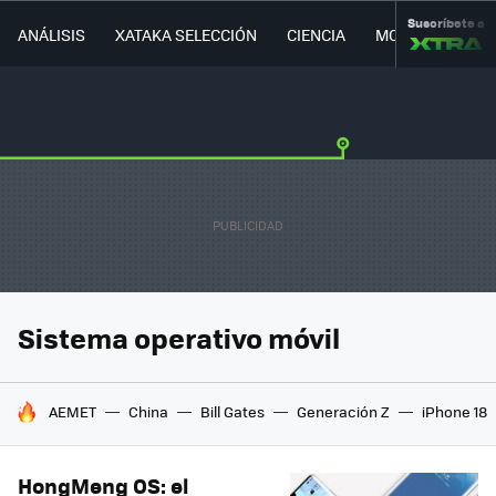
Suscríbete a
ANÁLISIS
XATAKA SELECCIÓN
CIENCIA
MOVILIDAD
Sistema operativo móvil
HOY SE HABLA DE
AEMET
China
Bill Gates
Generación Z
iPhone 18
HongMeng OS: el