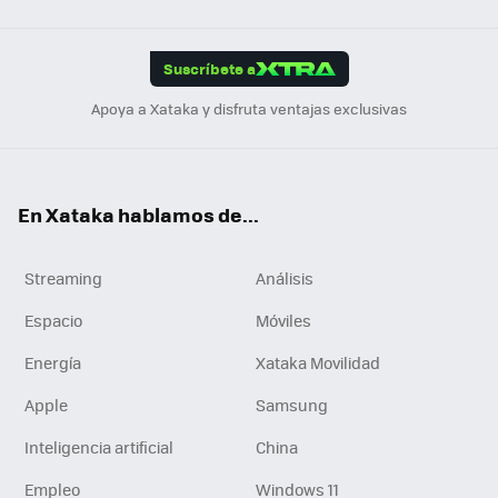
Link
Tikt
App
ok
e
am
m
rd
edI
ok
Suscríbete a
n
Apoya a Xataka y disfruta ventajas exclusivas
En Xataka hablamos de...
Streaming
Análisis
Espacio
Móviles
Energía
Xataka Movilidad
Apple
Samsung
Inteligencia artificial
China
Empleo
Windows 11