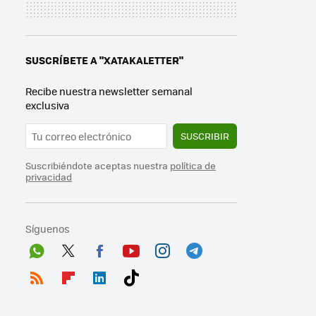
SUSCRÍBETE A "XATAKALETTER"
Recibe nuestra newsletter semanal
exclusiva
SUSCRIBIR
Suscribiéndote aceptas nuestra
política de
privacidad
Síguenos
Wh
Twit
Fac
You
Inst
Tele
ats
ter
ebo
tub
agr
gra
RSS
Flip
Link
Tikt
App
ok
e
am
m