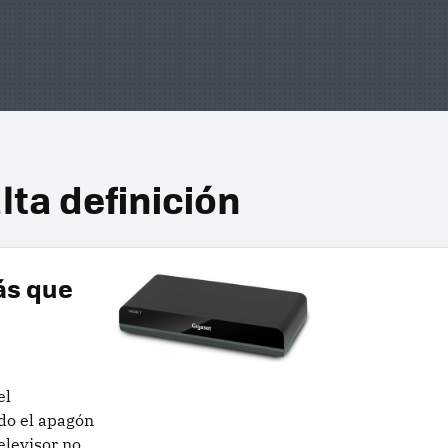
lta definición
ás que
el
do el apagón
elevisor no