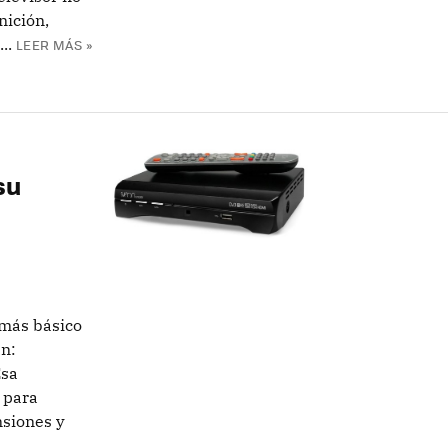
nición,
..
LEER MÁS »
su
 más básico
n:
Esa
 para
siones y