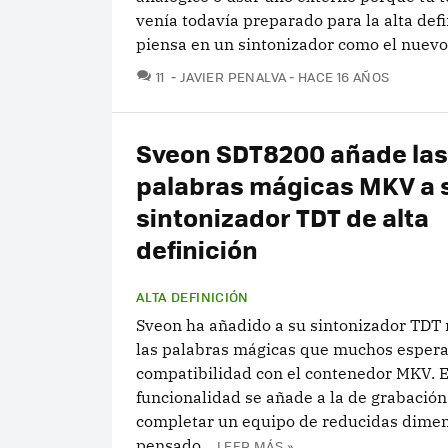
venía todavía preparado para la alta defi
piensa en un sintonizador como el nuevo.
COMENTARIOS
11
JAVIER PENALVA
HACE 16 AÑOS
Sveon SDT8200 añade las
palabras mágicas MKV a 
sintonizador TDT de alta
definición
ALTA DEFINICIÓN
Sveon ha añadido a su sintonizador TDT
las palabras mágicas que muchos espera
compatibilidad con el contenedor MKV. 
funcionalidad se añade a la de grabación
completar un equipo de reducidas dimen
pensado...
LEER MÁS »