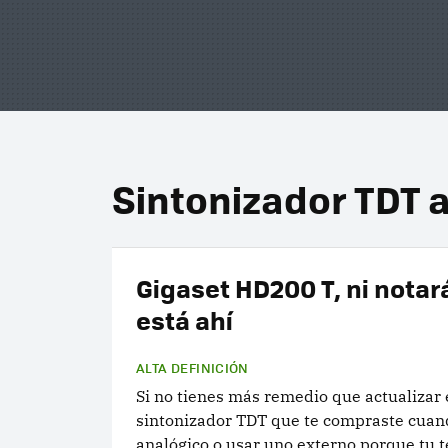
Sintonizador TDT a
Gigaset HD200 T, ni notar
está ahí
ALTA DEFINICIÓN
Si no tienes más remedio que actualizar 
sintonizador TDT que te compraste cuan
analógico o usar uno externo porque tu t