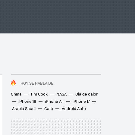
HOY SE HABLA DE
China
Tim Cook
NASA
Ola de calor
iPhone 18
iPhone Air
iPhone 17
Arabia Saudí
Café
Android Auto