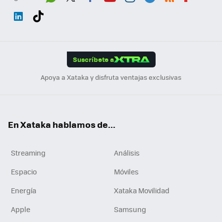
Wh
Twit
Fac
You
Inst
Tele
RSS
Flip
ats
ter
ebo
tub
agr
gra
boa
Link
Tikt
App
ok
e
am
m
rd
edI
ok
Suscríbete a
n
Apoya a Xataka y disfruta ventajas exclusivas
En Xataka hablamos de...
Streaming
Análisis
Espacio
Móviles
Energía
Xataka Movilidad
Apple
Samsung