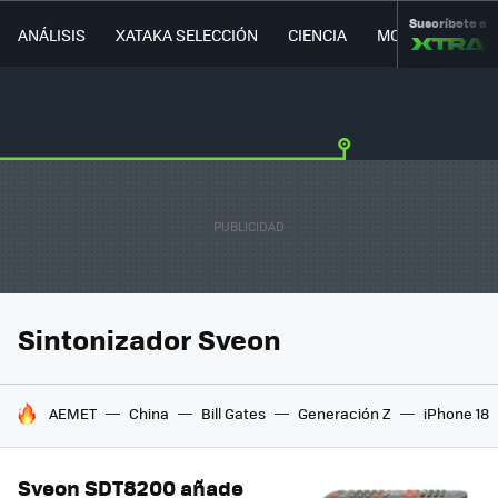
Suscríbete a
ANÁLISIS
XATAKA SELECCIÓN
CIENCIA
MOVILIDAD
Sintonizador Sveon
HOY SE HABLA DE
AEMET
China
Bill Gates
Generación Z
iPhone 18
Sveon SDT8200 añade