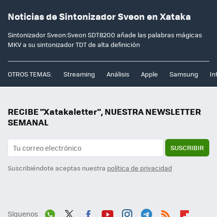
Noticias de Sintonizador Sveon en Xataka
Sintonizador Sveon:Sveon SDT8200 añade las palabras mágicas
MKV a su sintonizador TDT de alta definición
OTROS TEMAS:
Streaming
Análisis
Apple
Samsung
In
RECIBE "Xatakaletter", NUESTRA NEWSLETTER
SEMANAL
SUSCRIBIR
Suscribiéndote aceptas nuestra
política de privacidad
Síguenos