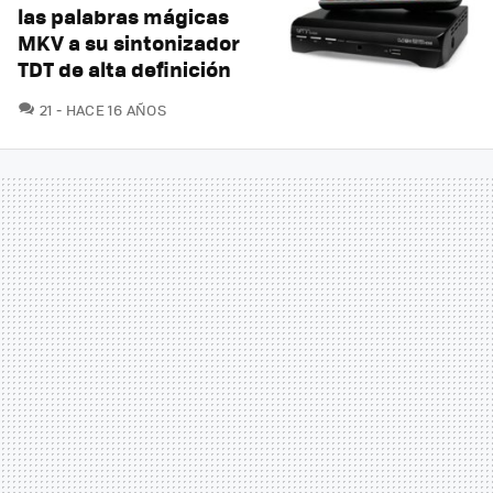
las palabras mágicas
MKV a su sintonizador
TDT de alta definición
COMENTARIOS
21
HACE 16 AÑOS