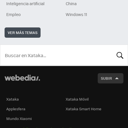
Inteligencia artificial
China
Empleo
Windows 11
VER MÁS TEMAS
BUSCA
SUBIR
Xataka
Xataka Móvil
Applesfera
Xataka Smart Home
Mundo Xiaomi