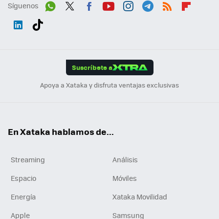
Síguenos
Wh
Twit
Fac
You
Inst
Tele
RSS
Flip
ats
ter
ebo
tub
agr
gra
boa
Link
Tikt
App
ok
e
am
m
rd
edI
ok
Suscríbete a
n
Apoya a Xataka y disfruta ventajas exclusivas
En Xataka hablamos de...
Streaming
Análisis
Espacio
Móviles
Energía
Xataka Movilidad
Apple
Samsung