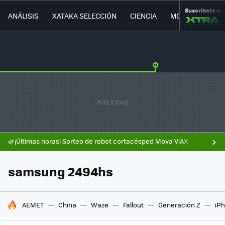
Suscríbete a
ANÁLISIS
XATAKA SELECCIÓN
CIENCIA
MOVILIDAD
🌿¡Últimas horas! Sorteo de robot cortacésped Mova ViAX
samsung 2494hs
HOY SE HABLA DE
AEMET
China
Waze
Fallout
Generación Z
iPh