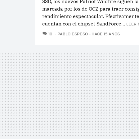
SSD, los nuevos Patriot Wildfire siguen la
marcada por los de OCZ para traer consi
rendimiento espectacular. Efectivament
cuentan con el chipset SandForce...
LEER 
COMENTARIOS
10
PABLO ESPESO
HACE 15 AÑOS