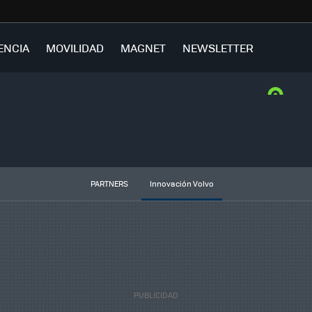
ENCIA
MOVILIDAD
MAGNET
NEWSLETTER
PARTNERS
Innovación Volvo