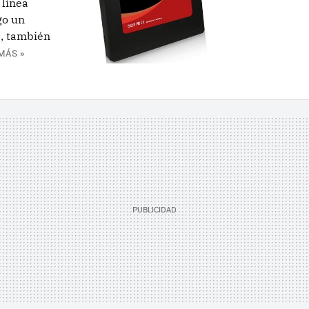
 línea
go un
e, también
MÁS »