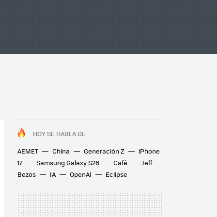
HOY SE HABLA DE
AEMET
China
Generación Z
iPhone
17
Samsung Galaxy S26
Café
Jeff
Bezos
IA
OpenAI
Eclipse