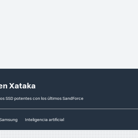
 en Xataka
e los SSD potentes con los últimos SandForce
Samsung
Inteligencia artificial