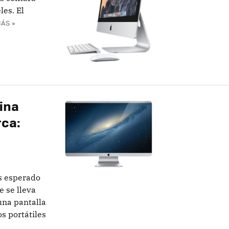
es. El
ÁS »
ina
rca:
s esperado
e se lleva
una pantalla
os portátiles