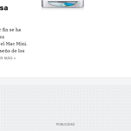
asa
fin se ha
su
el Mac Mini.
iseño de los
R MÁS »