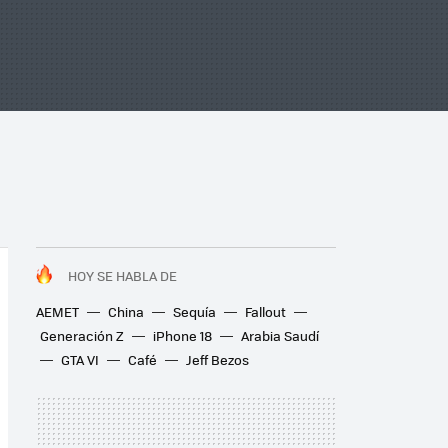
HOY SE HABLA DE
AEMET
China
Sequía
Fallout
Generación Z
iPhone 18
Arabia Saudí
GTA VI
Café
Jeff Bezos