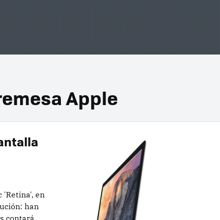
remesa Apple
antalla
'Retina', en
lución: han
s contará