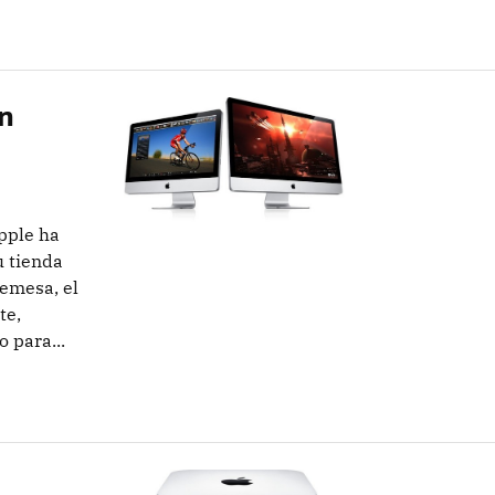
in
pple ha
 tienda
remesa, el
te,
 para...
a