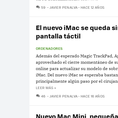
COMENTARIOS
59
JAVIER PENALVA
HACE 12 AÑOS
El nuevo iMac se queda s
pantalla táctil
ORDENADORES
Además del esperado Magic TrackPad, A
aprovechado el cierre momentáneo de su
online para actualizar su modelo de sob
iMac. Del nuevo iMac se esperaba bastan
principalmente algún paso por el cirujano
LEER MÁS »
COMENTARIOS
46
JAVIER PENALVA
HACE 16 AÑOS
Nuevo Mac Mini, pequeñ