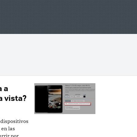
a a
a vista?
dispositivos
 en las
urrir por