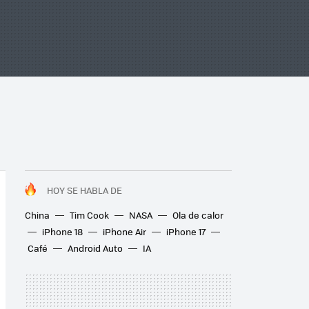
HOY SE HABLA DE
China
Tim Cook
NASA
Ola de calor
iPhone 18
iPhone Air
iPhone 17
Café
Android Auto
IA