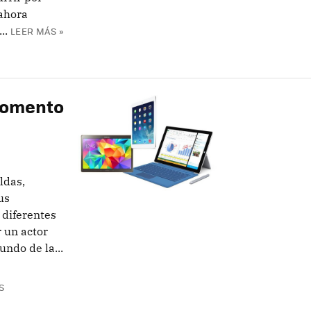
 ahora
..
LEER MÁS »
 momento
ldas,
us
 diferentes
r un actor
ndo de la...
S