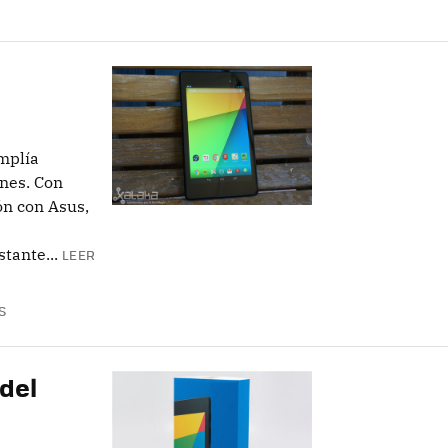
mplía
ones. Con
ón con Asus,
tante...
LEER
S
del