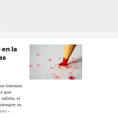
 en la
as
 os traemos
es que
 sabéis, el
 siempre os
MÁS »