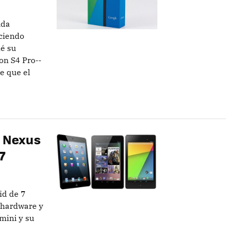
nda
eciendo
ué su
on S4 Pro--
e que el
 Nexus
7
id de 7
 hardware y
mini y su