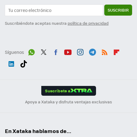
SUSCRIBIR
Suscribiéndote aceptas nuestra
política de privacidad
Síguenos
Wh
Twit
Fac
You
Inst
Tele
RSS
Flip
ats
ter
ebo
tub
agr
gra
boa
Link
Tikt
App
ok
e
am
m
rd
edI
ok
Suscríbete a
n
Apoya a Xataka y disfruta ventajas exclusivas
En Xataka hablamos de...