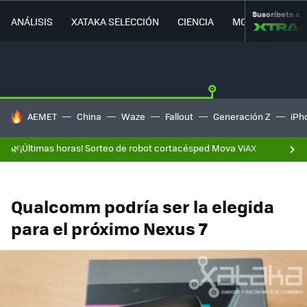
Suscríbete a
ANÁLISIS
XATAKA SELECCIÓN
CIENCIA
MOVILIDAD
HOY SE HABLA DE
AEMET
China
Waze
Fallout
Generación Z
iPh
🌿¡Últimas horas! Sorteo de robot cortacésped Mova ViAX
Qualcomm podría ser la elegida
para el próximo Nexus 7