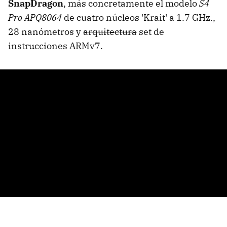
SnapDragon
, más concretamente el modelo
S4
Pro APQ8064
de cuatro núcleos 'Krait' a 1.7 GHz.,
28 nanómetros y
arquitectura
set de
instrucciones ARMv7.