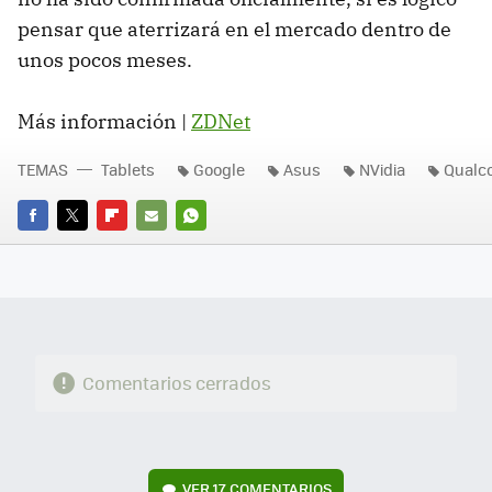
pensar que aterrizará en el mercado dentro de
unos pocos meses.
Más información |
ZDNet
TEMAS
Tablets
Google
Asus
NVidia
Qual
FACEBOOK
TWITTER
FLIPBOARD
E-
WHATSAPP
MAIL
Comentarios cerrados
VER
17 COMENTARIOS