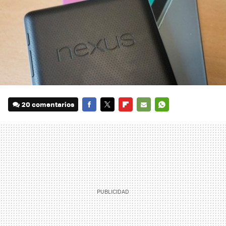
20 comentarios
FACEBOOK
TWITTER
FLIPBOARD
E-
WHATSAPP
MAIL