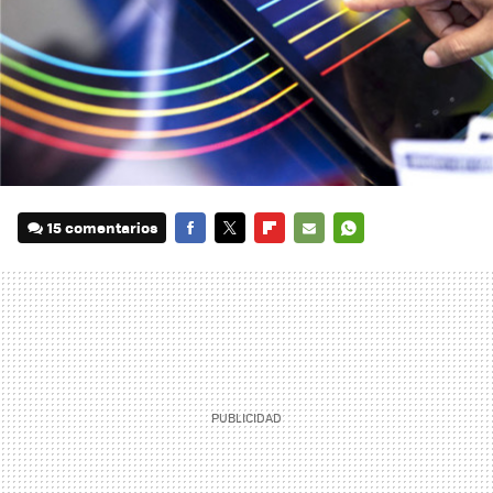
15 comentarios
FACEBOOK
TWITTER
FLIPBOARD
E-
WHATSAPP
MAIL