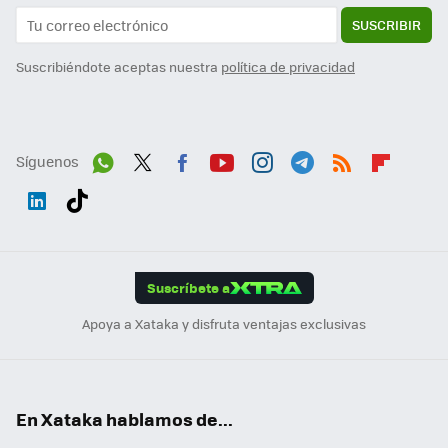
SUSCRIBIR
Suscribiéndote aceptas nuestra
política de privacidad
Síguenos
Wh
Twit
Fac
You
Inst
Tele
RSS
Flip
ats
ter
ebo
tub
agr
gra
boa
Link
Tikt
App
ok
e
am
m
rd
edI
ok
Suscríbete a
n
Apoya a Xataka y disfruta ventajas exclusivas
En Xataka hablamos de...