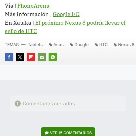
Vía |
PhoneArena
Más información |
Google I/O
En Xataka |
El próximo Nexus 8 podría llevar el
sello de HTC
TEMAS
Tablets
Asus
Google
HTC
Nexus 8
FACEBOOK
TWITTER
FLIPBOARD
E-
WHATSAPP
MAIL
Comentarios cerrados
VER
15 COMENTARIOS