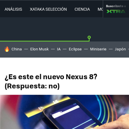
Suscríbete a
ANÁLISIS
XATAKA SELECCIÓN
CIENCIA
MOVILIDAD
HOY SE HABLA DE
China
Elon Musk
IA
Eclipse
Miniserie
Japón
¿Es este el nuevo Nexus 8?
(Respuesta: no)