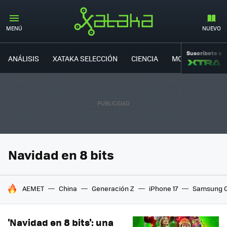
MENÚ
NUEVO
Suscríbete a
ANÁLISIS
XATAKA SELECCIÓN
CIENCIA
MOVILIDAD
Navidad en 8 bits
HOY SE HABLA DE
AEMET
China
Generación Z
iPhone 17
Samsung G
'Navidad en 8 bits': una