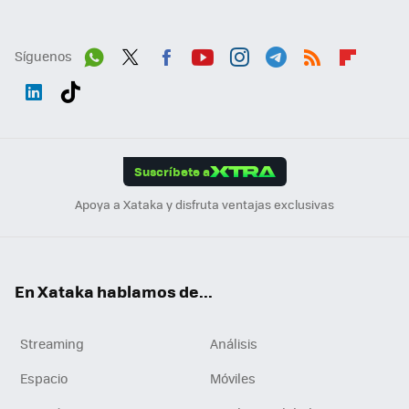
Síguenos
Wh
Twit
Fac
You
Inst
Tele
RSS
Flip
ats
ter
ebo
tub
agr
gra
boa
Link
Tikt
App
ok
e
am
m
rd
edI
ok
Suscríbete a
n
Apoya a Xataka y disfruta ventajas exclusivas
En Xataka hablamos de...
Streaming
Análisis
Espacio
Móviles